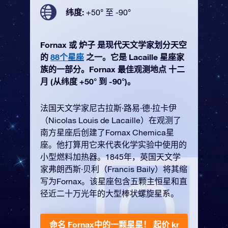
纬度:
+50° 至 -90°
Fornax 或 炉子 是现代天文学家划分天空
的
88个星座
之一。它是 Lacaille 星座家
族的一部分。Fornax 最佳观测地点 十二
月 (从纬度 +50° 到 -90°)。
法国天文学家尼古拉斯·路易·德·拉卡伊
（Nicolas Louis de Lacaille）在观测了
南方星座后创建了Fornax Chemica星
座。他打算用它来代表化学实验中使用的
小型燃料加热器。1845年，英国天文学
家弗朗西斯·贝利（Francis Baily）将其缩
写为Fornax。该星座包含五颗主恒星和直
径近二十万光年的大型棒状螺旋星系。
命名 Fornax中的一颗星星！
起价 kr