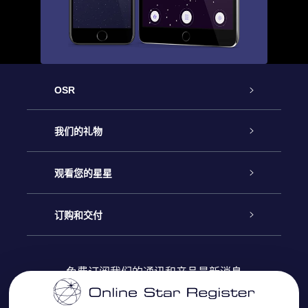
OSR
客户服务
我们的礼物
联系我们
Online Star礼物
观看您的星星
Online Star Register
博客
OSR 礼物包
订购和交付
OSR Star Finder App
常见问题解答
Super Star礼物
客户登录
免费订阅我们的通讯和产品最新消息
个性化的Star Page
评论
OSR 礼物卡
付款信息