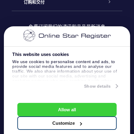
Online Star Register
博客
OSR 礼物包
订购和交付
OSR Star Finder App
常见问题解答
Super Star礼物
客户登录
免费订阅我们的通讯和产品最新消息
个性化的Star Page
评论
OSR 礼物卡
付款信息
One Million Stars
This website uses cookies
公司礼品
配送信息
We use cookies to personalise content and ads, to
provide social media features and to analyse our
OSR Starsaver
traffic. We also share information about your use of
退货政策&撤销权
our site with our social media, advertising and
analytics partners who may combine it with other
information that you’ve provided to them or that
Show details
带我飞向星星 VR 应用程序
they’ve collected from your use of their services.
个星座
Online Star Register BV
- Laan van de Maagd
83, 7324 BT Apeldoorn, The Netherlands
Allow all
客户服务:
help@osr.org
KVK: 60333553, VAT: NL 8538.62.722B01
Customize
One Million Stars
新闻页面
一般条款和条件
隐私政策和免责声明