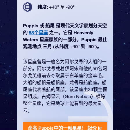
纬度:
+40° 至 -90°
Puppis 或 船尾 是现代天文学家划分天空
的
88个星座
之一。它是 Heavenly
Waters 星座家族的一部分。Puppis 最佳
观测地点 三月 (从纬度 +40° 到 -90°)。
该星座曾是一艘名为阿尔戈号的大船的一
部分。阿尔戈号载着伊阿宋和他的50名阿
尔戈英雄前去夺取属于白羊座的金羊毛。
大船的船帆是船帆座，龙骨是船底座。船
尾座代表着船的尾部。该星座由23颗主恒
星组成，古姆星云（Gum Nebula）横跨
整个星座，它是地球上能看到的最大星
云。
命名 Puppis中的一颗星星！
起价 kr