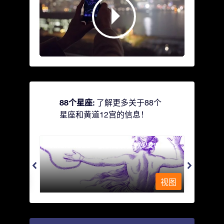
88个星座:
了解更多关于88个
星座和黄道12宫的信息！
Andromeda - 被铁链锁着的少女
Antli
视图
视图