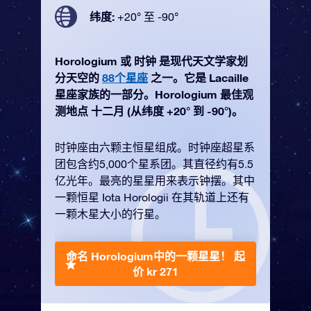
纬度:
+20° 至 -90°
Horologium 或 时钟 是现代天文学家划
分天空的
88个星座
之一。它是 Lacaille
星座家族的一部分。Horologium 最佳观
测地点 十二月 (从纬度 +20° 到 -90°)。
时钟座由六颗主恒星组成。时钟座超星系
团包含约5,000个星系团。其直径约有5.5
亿光年。最亮的星星用来表示钟摆。其中
一颗恒星 Iota Horologii 在其轨道上还有
一颗木星大小的行星。
命名 Horologium中的一颗星星！
起
价 kr 271