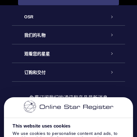
OSR
客户服务
我们的礼物
联系我们
Online Star礼物
观看您的星星
Online Star Register
博客
OSR 礼物包
订购和交付
OSR Star Finder App
常见问题解答
Super Star礼物
客户登录
免费订阅我们的通讯和产品最新消息
个性化的Star Page
评论
OSR 礼物卡
付款信息
One Million Stars
This website uses cookies
公司礼品
配送信息
We use cookies to personalise content and ads, to