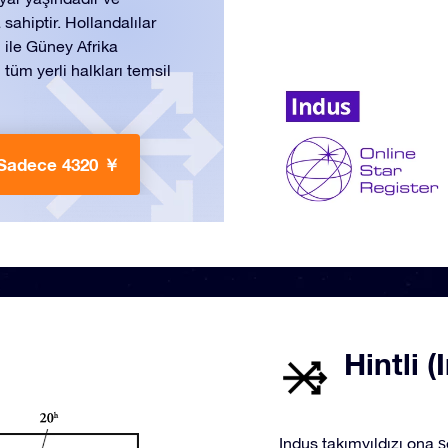
 sahiptir. Hollandalılar
ı ile Güney Afrika
 tüm yerli halkları temsil
Sadece 4320 ￥
Hintli (
Indus takımyıldızı ona şe