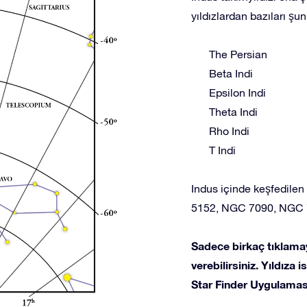
yıldızlardan bazıları şunl
The Persian
Beta Indi
Epsilon Indi
Theta Indi
Rho Indi
T Indi
Indus içinde keşfedilen
5152, NGC 7090, NGC 
Sadece birkaç tıklamay
verebilirsiniz. Yıldıza
Star Finder Uygulaması