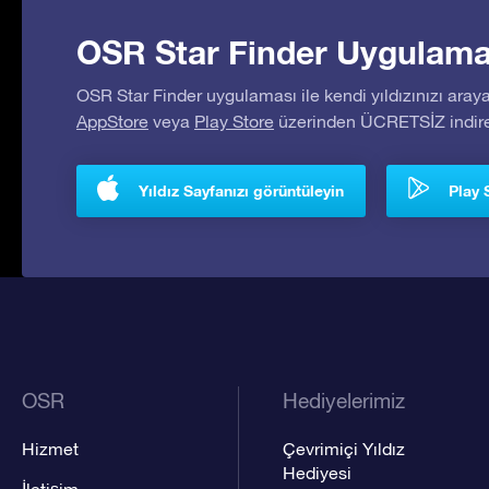
OSR Star Finder Uygulaması
OSR Star Finder uygulaması ile kendi yıldızınızı araya
AppStore
veya
Play Store
üzerinden ÜCRETSİZ indireb
Yıldız Sayfanızı görüntüleyin
Play 
OSR
Hediyelerimiz
Hizmet
Çevrimiçi Yıldız
Hediyesi
İletişim