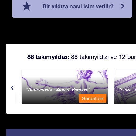
Bir yıldıza nasıl isim verilir?
88 takımyıldızı:
88 takımyıldızı ve 12 bur
Andromeda - Zincirli Prenses
Antlia 
ntüle
Görüntüle