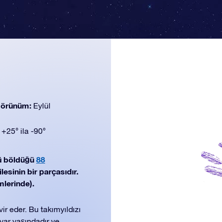
 görünüm:
Eylül
:
+25° ila -90°
nü böldüğü
88
lesinin bir parçasıdır.
mlerinde).
vir eder. Bu takımyıldızı
ilyar yaşındadır ve