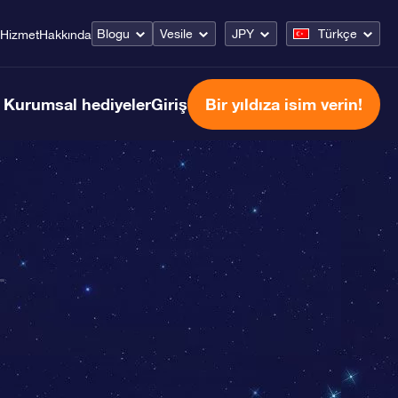
Blogu
Vesile
JPY
Türkçe
Hizmet
Hakkında
Kurumsal hediyeler
Giriş
Bir yıldıza isim verin!