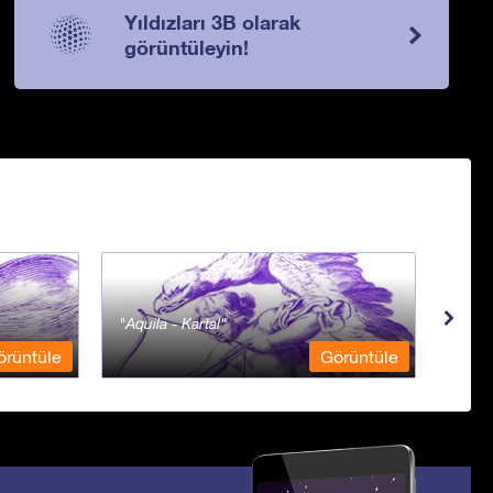
Yıldızları 3B olarak
görüntüleyin!
Aquila - Kartal
Aqua
örüntüle
Görüntüle