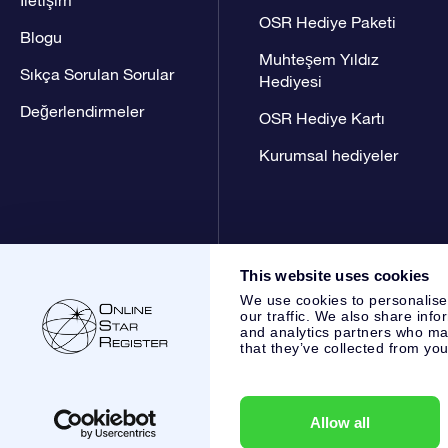
OSR Hediye Paketi
Blogu
Muhteşem Yıldız
Sıkça Sorulan Sorular
Hediyesi
Değerlendirmeler
OSR Hediye Kartı
Kurumsal hediyeler
This website uses cookies
We use cookies to personalise
our traffic. We also share info
and analytics partners who may
that they’ve collected from you
Online Star Register BV
- Laan van de Maagd 83, 7324 BT 
,
Müşteri Hizmetleri:
help@osr.org
KVK: 60333553, VAT: NL 
Allow all