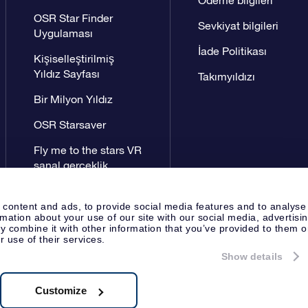
OSR Star Finder
Sevkiyat bilgileri
Uygulaması
İade Politikası
Kişiselleştirilmiş
Yıldız Sayfası
Takımyıldızı
Bir Milyon Yıldız
OSR Starsaver
Fly me to the stars VR
sanal gerçeklik
uygulaması
 content and ads, to provide social media features and to analyse
rmation about your use of our site with our social media, advertisi
 combine it with other information that you’ve provided to them o
r use of their services.
Show details
Yayın Sayfası
OSR Gizlilik Bildir
Apeldoorn, The Netherlands
8538.62.722B01
Customize