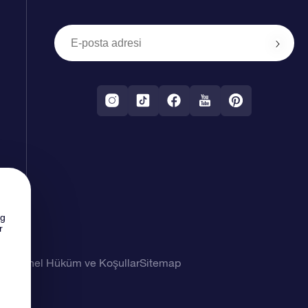
ng
r
imi
Genel Hüküm ve Koşullar
Sitemap