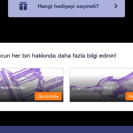
Hangi hediyeyi seçmeli?
cun her biri hakkında daha fazla bilgi edinin!
- Hava Pompası
Apus - Cennet Kuşu
Görüntüle
G