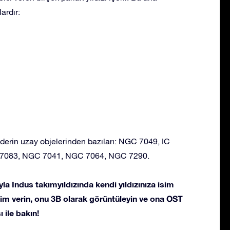
ardır:
 derin uzay objelerinden bazıları: NGC 7049, IC
7083, NGC 7041, NGC 7064, NGC 7290.
la Indus takımyıldızında kendi yıldızınıza isim
 isim verin, onu 3B olarak görüntüleyin ve ona OST
 ile bakın!