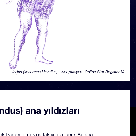
Indus (Johannes Hevelius) - Adaptasyon: Online Star Register ©
Indus) ana yıldızları
kil veren birçok parlak yıldızı içerir. Bu ana