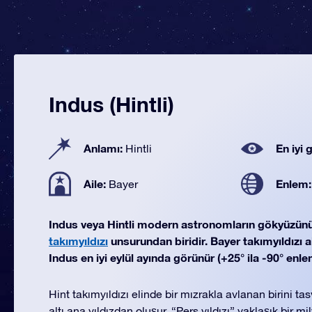
Indus (Hintli)
Anlamı:
En iyi
Hintli
Aile:
Enlem
Bayer
Indus veya Hintli modern astronomların gökyüzü
takımyıldızı
unsurundan biridir. Bayer takımyıldızı ai
Indus en iyi eylül ayında görünür (+25° ila -90° enle
Hint takımyıldızı elinde bir mızrakla avlanan birini tas
altı ana yıldızdan oluşur. “Pers yıldızı” yaklaşık bir m