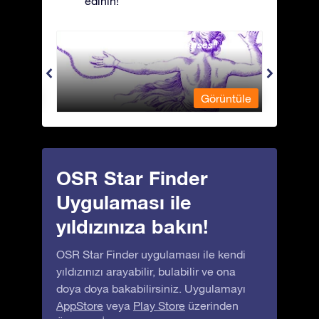
edinin!
Andromeda - Zincirli Prenses
Antli
üntüle
Görüntüle
OSR Star Finder
Uygulaması ile
yıldızınıza bakın!
OSR Star Finder uygulaması ile kendi
yıldızınızı arayabilir, bulabilir ve ona
doya doya bakabilirsiniz. Uygulamayı
AppStore
veya
Play Store
üzerinden