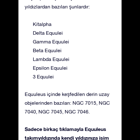
yıldızlardan bazıları şunlardır:
Kitalpha
Delta Equulei
Gamma Equulei
Beta Equulei
Lambda Equulei
Epsilon Equulei
3 Equulei
Equuleus içinde keşfedilen derin uzay
objelerinden bazıları: NGC 7015, NGC
7040, NGC 7045, NGC 7046.
Sadece birkaç tıklamayla Equuleus
takımyıldızında kendi yıldızınıza isim