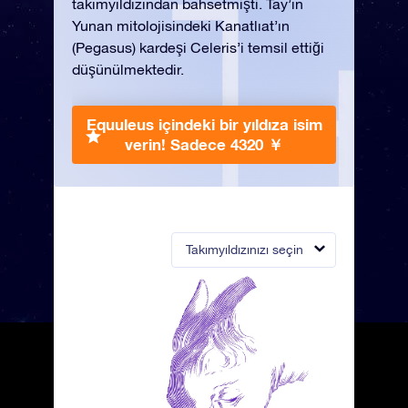
takımyıldızından bahsetmişti. Tay’ın
Yunan mitolojisindeki Kanatlıat’ın
(Pegasus) kardeşi Celeris’i temsil ettiği
düşünülmektedir.
Equuleus içindeki bir yıldıza isim
verin!
Sadece 4320 ￥
Takımyıldızınızı seçin