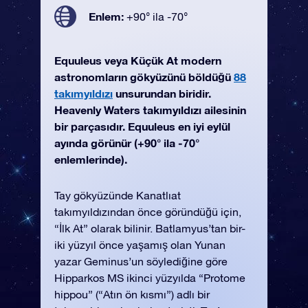
Enlem:
+90° ila -70°
Equuleus veya Küçük At modern
astronomların gökyüzünü böldüğü
88
takımyıldızı
unsurundan biridir.
Heavenly Waters takımyıldızı ailesinin
bir parçasıdır. Equuleus en iyi eylül
ayında görünür (+90° ila -70°
enlemlerinde).
Tay gökyüzünde Kanatlıat
takımyıldızından önce göründüğü için,
“İlk At” olarak bilinir. Batlamyus’tan bir-
iki yüzyıl önce yaşamış olan Yunan
yazar Geminus’un söylediğine göre
Hipparkos MS ikinci yüzyılda “Protome
hippou” (“Atın ön kısmı”) adlı bir