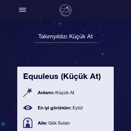
Takımyıldızı Küçük At
Equuleus (Küçük At)
Anlamı:
Küçük At
En iyi görünüm:
Eylül
Aile:
Gök Suları