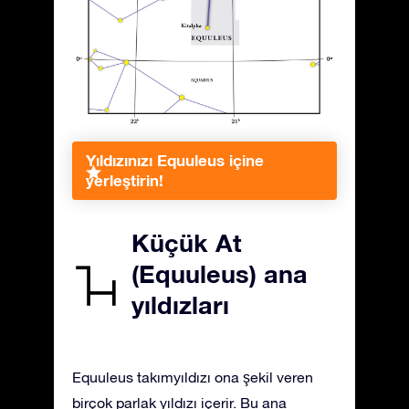
Yıldızınızı Equuleus içine
yerleştirin!
Küçük At
(Equuleus) ana
yıldızları
Equuleus takımyıldızı ona şekil veren
birçok parlak yıldızı içerir. Bu ana