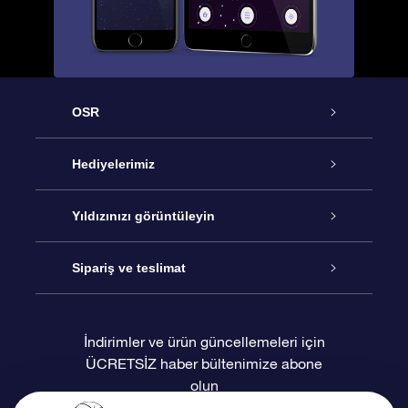
OSR
Hizmet
Hediyelerimiz
İletişim
Çevrimiçi Yıldız Hediyesi
Yıldızınızı görüntüleyin
Blogu
OSR Hediye Paketi
Star Register
Sipariş ve teslimat
Sıkça Sorulan Sorular
Muhteşem Yıldız Hediyesi
OSR Star Finder Uygulaması
Müşteri Girişi
İndirimler ve ürün güncellemeleri için
ÜCRETSİZ haber bültenimize abone
Değerlendirmeler
OSR Hediye Kartı
Kişiselleştirilmiş Yıldız Sayfası
Ödeme bilgileri
olun