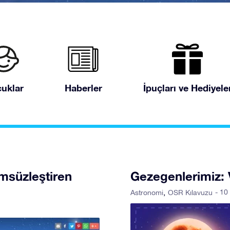
uklar
Haberler
İpuçları ve Hediyele
ümsüzleştiren
Gezegenlerimiz: V
- 10
Astronomi
OSR Kılavuzu