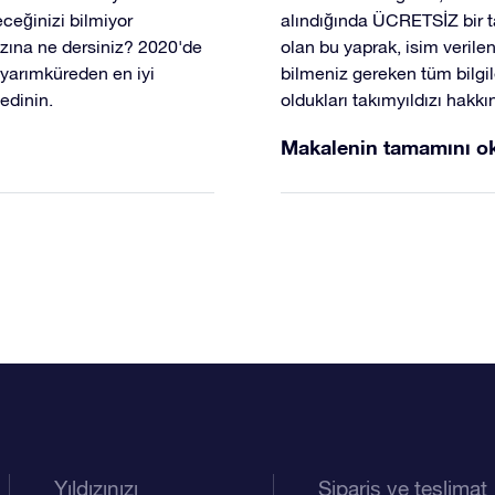
ceğinizi bilmiyor
alındığında ÜCRETSİZ bir tak
ızına ne dersiniz? 2020'de
olan bu yaprak, isim verile
yarımküreden en iyi
bilmeniz gereken tüm bilgil
edinin.
oldukları takımyıldızı hakkın
Makalenin tamamını o
Yıldızınızı
Sipariş ve teslimat