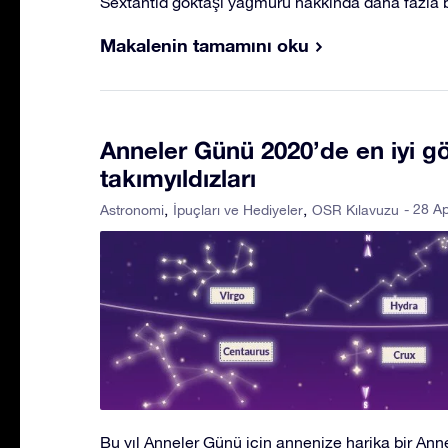
Sextantid göktaşı yağmuru hakkında daha fazla bi
Makalenin tamamını oku
Anneler Günü 2020’de en iyi g
takımyıldızları
- 28 Ap
Astronomi
İpuçları ve Hediyeler
OSR Kılavuzu
Bu yıl Anneler Günü için annenize harika bir Ann