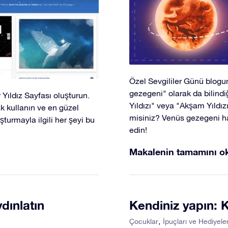
Özel Sevgililer Günü blog
gezegeni" olarak da bilind
 Yıldız Sayfası oluşturun.
Yıldızı" veya "Akşam Yıldızı
ak kullanın ve en güzel
misiniz? Venüs gezegeni 
turmayla ilgili her şeyi bu
edin!
Makalenin tamamını o
dınlatın
Kendiniz yapın: Ke
Çocuklar
İpuçları ve Hediyele