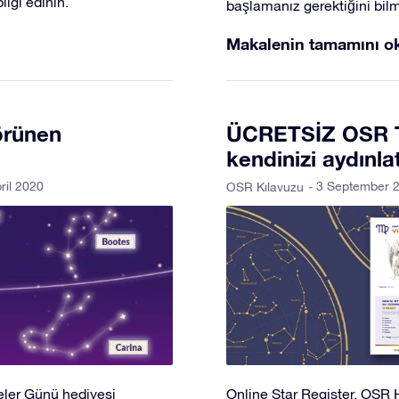
lgi edinin.
başlamanız gerektiğini bi
Makalenin tamamını o
örünen
ÜCRETSİZ OSR Tak
kendinizi aydınla
ril 2020
- 3 September 
OSR Kılavuzu
eler Günü hediyesi
Online Star Register, OSR H