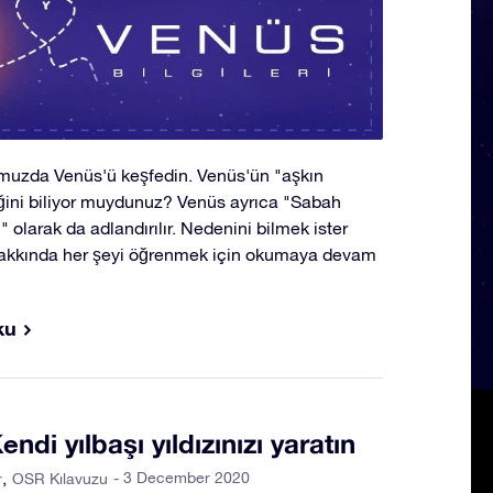
umuzda Venüs'ü keşfedin. Venüs'ün "aşkın
iğini biliyor muydunuz? Venüs ayrıca "Sabah
" olarak da adlandırılır. Nedenini bilmek ister
hakkında her şeyi öğrenmek için okumaya devam
ku
ndi yılbaşı yıldızınızı yaratın
- 3 December 2020
r
OSR Kılavuzu