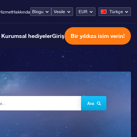
Blogu
Vesile
EUR
Türkçe
Hizmet
Hakkında
Kurumsal hediyeler
Giriş
Bir yıldıza isim verin!
Ara