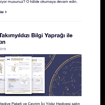
lmiyor musunuz? O hâlde okumaya devam edin.
ku
ımyıldızı Bilgi Yaprağı ile
tın
2019
ediye Paketi ve Çevrim İçi Yıldız Hediyesi satın