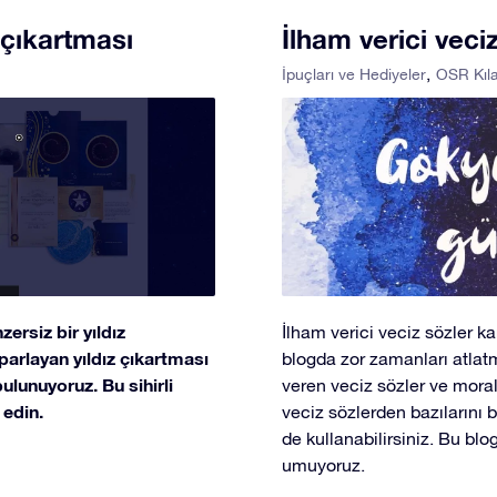
 çıkartması
İlham verici veci
İpuçları ve Hediyeler
OSR Kıl
ersiz bir yıldız
İlham verici veciz sözler ka
parlayan yıldız çıkartması
blogda zor zamanları atlatm
ulunuyoruz. Bu sihirli
veren veciz sözler ve moral
 edin.
veciz sözlerden bazılarını b
de kullanabilirsiniz. Bu blo
umuyoruz.