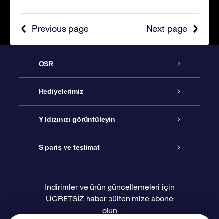
Previous page
Next page
OSR
Hizmet
Hediyelerimiz
İletişim
Çevrimiçi Yıldız Hediyesi
Yıldızınızı görüntüleyin
Blogu
OSR Hediye Paketi
Star Register
Sipariş ve teslimat
Sıkça Sorulan Sorular
Muhteşem Yıldız Hediyesi
OSR Star Finder Uygulaması
Müşteri Girişi
İndirimler ve ürün güncellemeleri için
ÜCRETSİZ haber bültenimize abone
Değerlendirmeler
OSR Hediye Kartı
Kişiselleştirilmiş Yıldız Sayfası
Ödeme bilgileri
olun