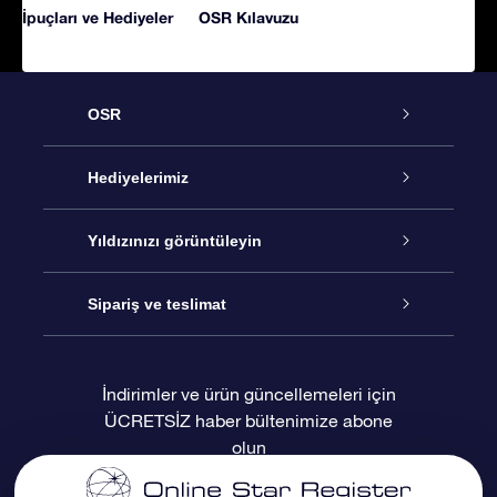
İpuçları ve Hediyeler
OSR Kılavuzu
OSR
Hizmet
Hediyelerimiz
İletişim
Çevrimiçi Yıldız Hediyesi
Yıldızınızı görüntüleyin
Blogu
OSR Hediye Paketi
Star Register
Sipariş ve teslimat
Sıkça Sorulan Sorular
Muhteşem Yıldız Hediyesi
OSR Star Finder Uygulaması
Müşteri Girişi
İndirimler ve ürün güncellemeleri için
ÜCRETSİZ haber bültenimize abone
Değerlendirmeler
OSR Hediye Kartı
Kişiselleştirilmiş Yıldız Sayfası
Ödeme bilgileri
olun
Kurumsal hediyeler
Bir Milyon Yıldız
Sevkiyat bilgileri