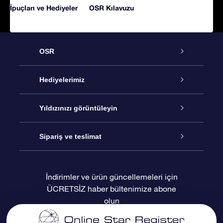
İpuçları ve Hediyeler
OSR Kılavuzu
OSR
Hizmet
Hediyelerimiz
İletişim
Çevrimiçi Yıldız Hediyesi
Yıldızınızı görüntüleyin
Blogu
OSR Hediye Paketi
Star Register
Sipariş ve teslimat
Sıkça Sorulan Sorular
Muhteşem Yıldız Hediyesi
OSR Star Finder Uygulaması
Müşteri Girişi
İndirimler ve ürün güncellemeleri için
ÜCRETSİZ haber bültenimize abone
Değerlendirmeler
OSR Hediye Kartı
Kişiselleştirilmiş Yıldız Sayfası
Ödeme bilgileri
olun
Kurumsal hediyeler
Bir Milyon Yıldız
Sevkiyat bilgileri