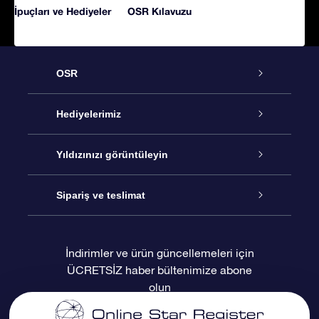
İpuçları ve Hediyeler
OSR Kılavuzu
OSR
Hizmet
Hediyelerimiz
İletişim
Çevrimiçi Yıldız Hediyesi
Yıldızınızı görüntüleyin
Blogu
OSR Hediye Paketi
Star Register
Sipariş ve teslimat
Sıkça Sorulan Sorular
Muhteşem Yıldız Hediyesi
OSR Star Finder Uygulaması
Müşteri Girişi
İndirimler ve ürün güncellemeleri için
ÜCRETSİZ haber bültenimize abone
Değerlendirmeler
OSR Hediye Kartı
Kişiselleştirilmiş Yıldız Sayfası
Ödeme bilgileri
olun
Kurumsal hediyeler
Bir Milyon Yıldız
Sevkiyat bilgileri