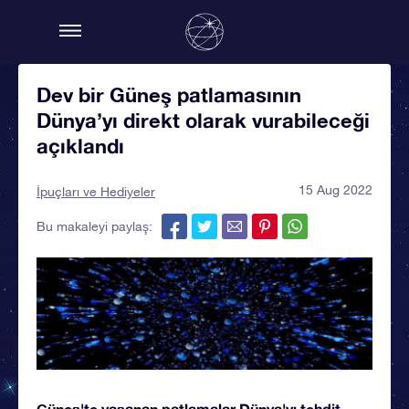
Dev bir Güneş patlamasının
Dünya’yı direkt olarak vurabileceği
açıklandı
15 Aug 2022
İpuçları ve Hediyeler
Bu makaleyi paylaş:
Güneş'te yaşanan patlamalar Dünya'yı tehdit