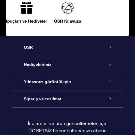
İpuçları ve Hediyeler
OSR Kılavuzu
OSR
Hizmet
Hediyelerimiz
İletişim
Çevrimiçi Yıldız Hediyesi
Yıldızınızı görüntüleyin
Blogu
OSR Hediye Paketi
Star Register
Sipariş ve teslimat
Sıkça Sorulan Sorular
Muhteşem Yıldız Hediyesi
OSR Star Finder Uygulaması
Müşteri Girişi
İndirimler ve ürün güncellemeleri için
ÜCRETSİZ haber bültenimize abone
Değerlendirmeler
OSR Hediye Kartı
Kişiselleştirilmiş Yıldız Sayfası
Ödeme bilgileri