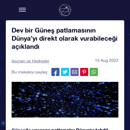
Dev bir Güneş patlamasının
Dünya’yı direkt olarak vurabileceği
açıklandı
15 Aug 2022
İpuçları ve Hediyeler
Bu makaleyi paylaş:
Güneş'te yaşanan patlamalar Dünya'yı tehdit