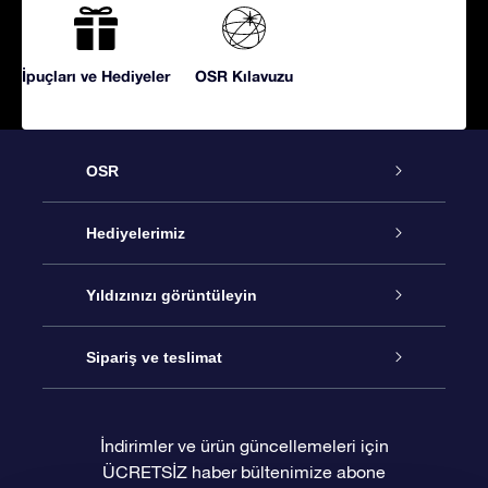
İpuçları ve Hediyeler
OSR Kılavuzu
OSR
Hizmet
Hediyelerimiz
İletişim
Çevrimiçi Yıldız Hediyesi
Yıldızınızı görüntüleyin
Blogu
OSR Hediye Paketi
Star Register
Sipariş ve teslimat
Sıkça Sorulan Sorular
Muhteşem Yıldız Hediyesi
OSR Star Finder Uygulaması
Müşteri Girişi
İndirimler ve ürün güncellemeleri için
ÜCRETSİZ haber bültenimize abone
Değerlendirmeler
OSR Hediye Kartı
Kişiselleştirilmiş Yıldız Sayfası
Ödeme bilgileri