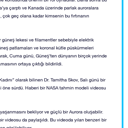
nya’ya çarptı ve Kanada üzerinde parlak auroralara
n, çok geç olana kadar kimsenin bu fırtınanın
güneş lekesi ve filamentler sebebiyle elektrik
üneş patlamaları ve koronal kütle püskürmeleri
arak, Cuma günü, Güneş’ten dünyanın birçok yerinde
asının ortaya çıktığı bildirildi.
ını” olarak bilinen Dr. Tamitha Skov, Salı günü bir
ini öne sürdü. Haberi bir NASA tahmin modeli videosu
anmasını bekliyor ve güçlü bir Aurora oluşabilir.
ir videosu da paylaşıldı. Bu videoda yılan benzeri bir
rken görülebiliyor…