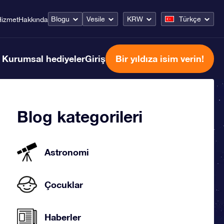
Blogu
Vesile
KRW
Türkçe
Hizmet
Hakkında
Kurumsal hediyeler
Giriş
Bir yıldıza isim verin!
Blog kategorileri
Astronomi
Çocuklar
Haberler