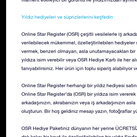
Yıldız hediyeleri ve süprizlerlerini keşfedin
Online Star Register (OSR) çeşitli vesilelerle iş arkada
verilebilecek mükemmel, özelleştirilebilen hediyeler s
vermek, benzeri olmayan, asla unutamayacakları bir 
yıldıza isim verebilir veya OSR Hediye Kartı ile her a
tanıyabilirsiniz. Her ürün için toplu sipariş alabiliyor 
Online Star Register herhangi bir yıldız hediyesi satı
Online Star Register’da (OSR) bir yıldıza isim vererek v
arkadaşınızın, akrabanızın veya iş arkadaşınızın asla
oluşturun. Bir hoş geldiniz mesajı yazın, fotoğraflar 
OSR Hediye Paketiniz dünyanın her yerine ÜCRETSİZ 
dek kalıcı bir kayıt ile özelleştirilebilen bir yıldız S