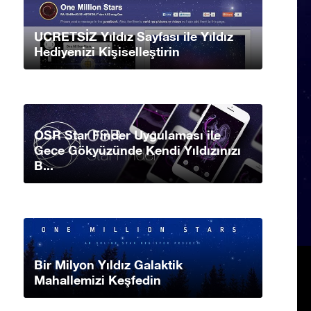
UCRETSİZ Yıldız Sayfası ile Yıldız
Hediyenizi Kişiselleştirin
OSR Star Finder Uygulaması ile
Gece Gökyüzünde Kendi Yıldızınızı
B...
Bir Milyon Yıldız Galaktik
Mahallemizi Keşfedin