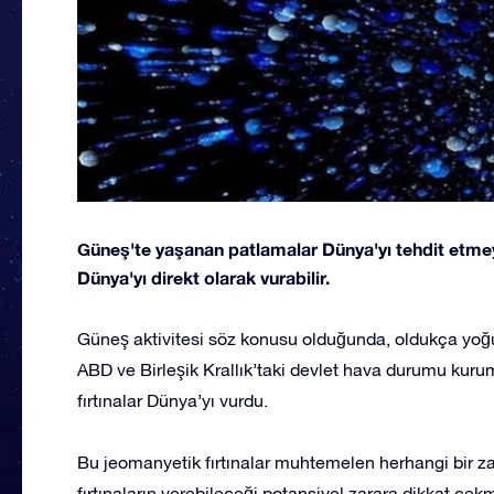
Güneş'te yaşanan patlamalar Dünya'yı tehdit etme
Dünya'yı direkt olarak vurabilir.
Güneş aktivitesi söz konusu olduğunda, oldukça yo
ABD ve Birleşik Krallık’taki devlet hava durumu kuru
fırtınalar Dünya’yı vurdu.
Bu jeomanyetik fırtınalar muhtemelen herhangi bir z
fırtınaların verebileceği potansiyel zarara dikkat çe