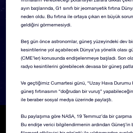
ayın başlarında, G1 sınıfı bir jeomanyetik fırtına Dü
neden oldu. Bu fırtına ile ortaya çıkan en büyük soru
geldiğini görmemesiydi.
Beş gün önce astronomlar, güneş yüzeyindeki dev bir 
kesintilerine yol açabilecek Dünya’ya yönelik olası g
(CME’ler) konusunda endişelenmeye başladı. Son ol
radyo kesintilerini görebilecek devasa bir güneş patlam
Ve geçtiğimiz Cumartesi günü, “Uzay Hava Durumu Kad
güneş fırtınasının “doğrudan bir vuruş” yapabileceğ
ile beraber sosyal medya üzerinde paylaştı.
Bu paylaşıma göre NASA, 19 Temmuz’da bir çarpma yaş
Bu endişe verici bilgilendirmenin ardından Güneş’in b
filament etkileyici bir görüntü ile yıldızımızdan ayrılı