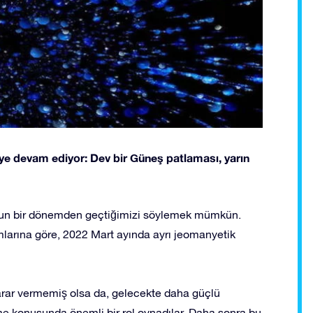
ye devam ediyor: Dev bir Güneş patlaması, yarın
ğun bir dönemden geçtiğimizi söylemek mümkün.
mlarına göre, 2022 Mart ayında ayrı jeomanyetik
arar vermemiş olsa da, gelecekte daha güçlü
kme konusunda önemli bir rol oynadılar. Daha sonra bu