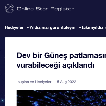
Hediyeler
Yıldızınızı görüntüleyin
Takımyıldızın
Dev bir Güneş patlamasın
vurabileceği açıklandı
İpuçları ve Hediyeler
15 Aug 2022