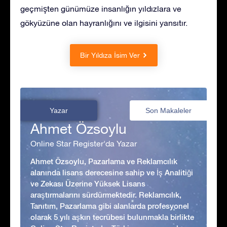
geçmişten günümüze insanlığın yıldızlara ve
gökyüzüne olan hayranlığını ve ilgisini yansıtır.
Bir Yıldıza İsim Ver
Yazar
Son Makaleler
Ahmet Özsoylu
Online Star Register'da Yazar
Ahmet Özsoylu, Pazarlama ve Reklamcılık
alanında lisans derecesine sahip ve İş Analitiği
ve Zekası Üzerine Yüksek Lisans
araştırmalarını sürdürmektedir. Reklamcılık,
Tanıtım, Pazarlama gibi alanlarda profesyonel
olarak 5 yılı aşkın tecrübesi bulunmakla birlikte