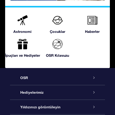
Astronomi
Çocuklar
Haberler
İpuçları ve Hediyeler
OSR Kılavuzu
OSR
Hizmet
Hediyelerimiz
İletişim
Çevrimiçi Yıldız Hediyesi
Yıldızınızı görüntüleyin