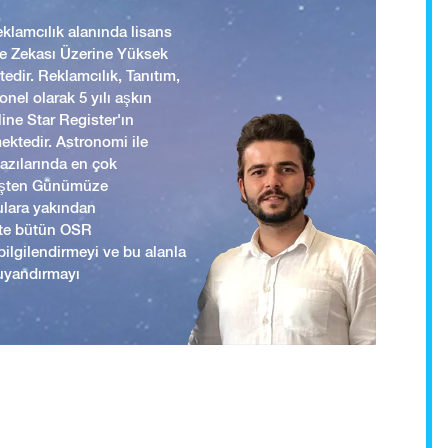
lamcılık alanında lisans
 ve Zekası Üzerine Yüksek
edir. Reklamcılık, Tanıtım,
nel olarak 5 yılı aşkın
ine Star Register'ın
mektedir. Astronomi ile
yazılarında en çok
mişten Günümüze
ulara yakından
ikte bütün OSR
i bilgilendirmeyi ve bu alanla
uyandırmayı