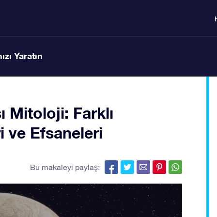
ızı Yaratın
ı Mitoloji: Farklı
ri ve Efsaneleri
Bu makaleyi paylaş: