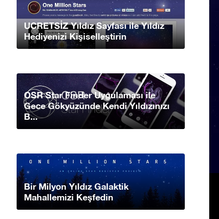
UCRETSİZ Yıldız Sayfası ile Yıldız
Hediyenizi Kişiselleştirin
OSR Star Finder Uygulaması ile
Gece Gökyüzünde Kendi Yıldızınızı
B...
Bir Milyon Yıldız Galaktik
Mahallemizi Keşfedin