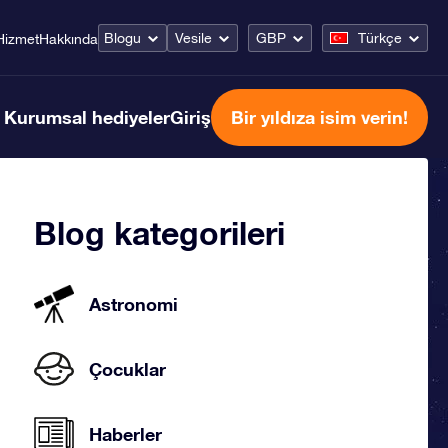
Blogu
Vesile
GBP
Türkçe
Hizmet
Hakkında
Kurumsal hediyeler
Giriş
Bir yıldıza isim verin!
Blog kategorileri
Astronomi
Çocuklar
Haberler