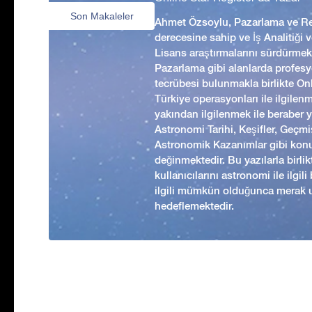
Son Makaleler
Ahmet Özsoylu, Pazarlama ve Rek
derecesine sahip ve İş Analitiği
Lisans araştırmalarını sürdürmekt
Pazarlama gibi alanlarda profesyo
tecrübesi bulunmakla birlikte Onl
Türkiye operasyonları ile ilgilen
yakından ilgilenmek ile beraber 
Astronomi Tarihi, Keşifler, Geç
Astronomik Kazanımlar gibi kon
değinmektedir. Bu yazılarla birl
kullanıcılarını astronomi ile ilgil
ilgili mümkün olduğunca merak 
hedeflemektedir.