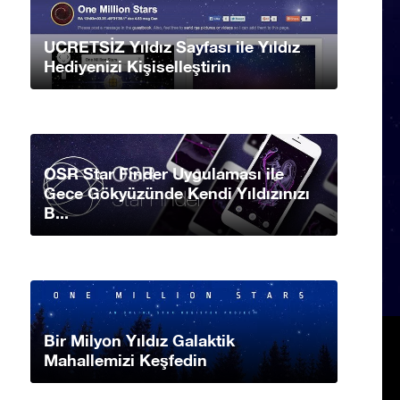
UCRETSİZ Yıldız Sayfası ile Yıldız
Hediyenizi Kişiselleştirin
OSR Star Finder Uygulaması ile
Gece Gökyüzünde Kendi Yıldızınızı
B...
Bir Milyon Yıldız Galaktik
Mahallemizi Keşfedin