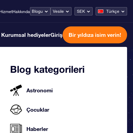
Blogu
Vesile
SEK
Türkçe
Hizmet
Hakkında
Kurumsal hediyeler
Giriş
Bir yıldıza isim verin!
Blog kategorileri
Astronomi
Çocuklar
Haberler