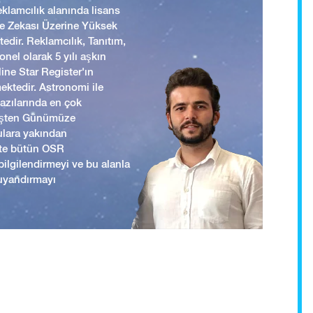
lamcılık alanında lisans
 ve Zekası Üzerine Yüksek
edir. Reklamcılık, Tanıtım,
nel olarak 5 yılı aşkın
ine Star Register'ın
mektedir. Astronomi ile
yazılarında en çok
mişten Günümüze
ulara yakından
ikte bütün OSR
i bilgilendirmeyi ve bu alanla
uyandırmayı