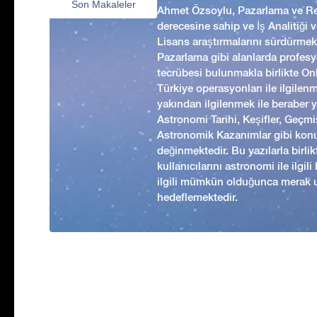
Son Makaleler
Ahmet Özsoylu, Pazarlama ve Rek
derecesine sahip ve İş Analitiği
Lisans araştırmalarını sürdürmekt
Pazarlama gibi alanlarda profesyo
tecrübesi bulunmakla birlikte Onl
Türkiye operasyonları ile ilgilen
yakından ilgilenmek ile beraber 
Astronomi Tarihi, Keşifler, Geç
Astronomik Kazanımlar gibi kon
değinmektedir. Bu yazılarla birl
kullanıcılarını astronomi ile ilgil
ilgili mümkün olduğunca merak 
hedeflemektedir.