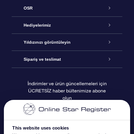
OSR
Hizmet
Hediyelerimiz
İletişim
Çevrimiçi Yıldız Hediyesi
Yıldızınızı görüntüleyin
Blogu
OSR Hediye Paketi
Star Register
Sipariş ve teslimat
Sıkça Sorulan Sorular
Muhteşem Yıldız Hediyesi
OSR Star Finder Uygulaması
Müşteri Girişi
İndirimler ve ürün güncellemeleri için
ÜCRETSİZ haber bültenimize abone
Değerlendirmeler
OSR Hediye Kartı
Kişiselleştirilmiş Yıldız Sayfası
Ödeme bilgileri
olun
Kurumsal hediyeler
Bir Milyon Yıldız
Sevkiyat bilgileri
OSR Starsaver
İade Politikası
This website uses cookies