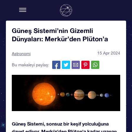
Güneş Sistemi’nin Gizemli
Dünyaları: Merkür’den Plüton’a
15 Apr 2024
Astronomi
Bu makaleyi paylaş:
Güneş Sistemi, sonsuz bir keşif yolculuğuna
davet ediyor. Merkür'den Plüton'a kadar uzanan