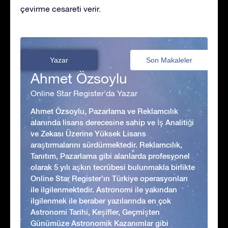
çevirme cesareti verir.
Yazar
Son Makaleler
Ahmet Özsoylu
Online Star Register'da Yazar
Ahmet Özsoylu, Pazarlama ve Reklamcılık
alanında lisans derecesine sahip ve İş Analitiği
ve Zekası Üzerine Yüksek Lisans
araştırmalarını sürdürmektedir. Reklamcılık,
Tanıtım, Pazarlama gibi alanlarda profesyonel
olarak 5 yılı aşkın tecrübesi bulunmakla birlikte
Online Star Register'ın Türkiye operasyonları
ile ilgilenmektedir. Astronomi ile yakından
ilgilenmek ile beraber yazılarında en çok
Astronomi Tarihi, Keşifler, Geçmişten
Günümüze Astronomik Kazanımlar gibi