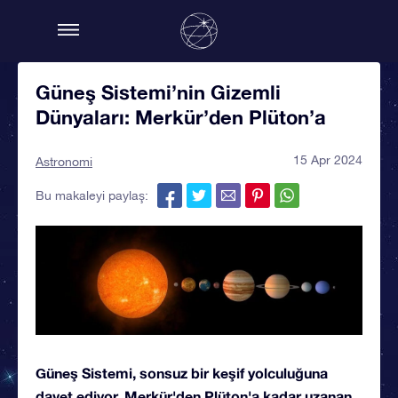
Güneş Sistemi’nin Gizemli
Dünyaları: Merkür’den Plüton’a
15 Apr 2024
Astronomi
Bu makaleyi paylaş:
Güneş Sistemi, sonsuz bir keşif yolculuğuna
davet ediyor. Merkür'den Plüton'a kadar uzanan