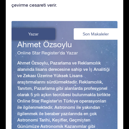
çevirme cesareti verir.
Yazar
Son Makaleler
Ahmet Özsoylu
Online Star Register'da Yazar
Ahmet Özsoylu, Pazarlama ve Reklamcılık
alanında lisans derecesine sahip ve İş Analitiği
ve Zekası Üzerine Yüksek Lisans
araştırmalarını sürdürmektedir. Reklamcılık,
Tanıtım, Pazarlama gibi alanlarda profesyonel
olarak 5 yılı aşkın tecrübesi bulunmakla birlikte
Online Star Register'ın Türkiye operasyonları
ile ilgilenmektedir. Astronomi ile yakından
ilgilenmek ile beraber yazılarında en çok
Astronomi Tarihi, Keşifler, Geçmişten
Günümüze Astronomik Kazanımlar gibi