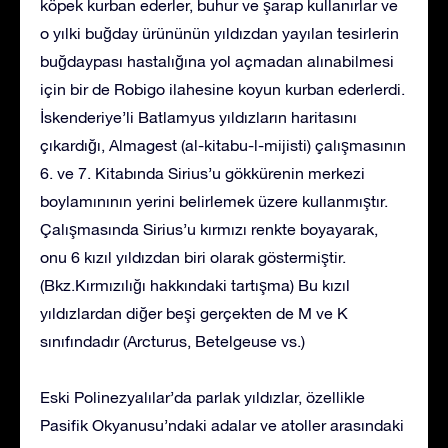
köpek kurban ederler, buhur ve şarap kullanırlar ve
o yılki buğday ürününün yıldızdan yayılan tesirlerin
buğdaypası hastalığına yol açmadan alınabilmesi
için bir de Robigo ilahesine koyun kurban ederlerdi.
İskenderiye’li Batlamyus yıldızların haritasını
çıkardığı, Almagest (al-kitabu-l-mijisti) çalışmasının
6. ve 7. Kitabında Sirius’u gökkürenin merkezi
boylamınının yerini belirlemek üzere kullanmıştır.
Çalışmasında Sirius’u kırmızı renkte boyayarak,
onu 6 kızıl yıldızdan biri olarak göstermiştir.
(Bkz.Kırmızılığı hakkındaki tartışma) Bu kızıl
yıldızlardan diğer beşi gerçekten de M ve K
sınıfındadır (Arcturus, Betelgeuse vs.)
Eski Polinezyalılar’da parlak yıldızlar, özellikle
Pasifik Okyanusu’ndaki adalar ve atoller arasındaki