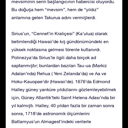
mevsiminin serin başlangıcının habercisi oluyordu.
Bu doğuşa hem “mevsim”, hem de “yıldız”
anlamına gelen Takurua adını vermişlerdi.
Sirius’un, “Cennet’in Kraliçesi” (Ka’ulua) olarak
betimlendiği Hawaii’de kış gündönümündeki en
yüksek noktasına gelmesi törenle kutlanırdı.
Polinezya’da Sirius’le ilgili daha birçok ad
saptanmıştır; bunlardan bazıları Tau-ua (Markiz
Adaları’nda) Rehua ( Yeni Zelanda’da) ve Aa ve
Hoku-Kauopae’dir (Hawaii’de). 1676’da Edmond
Halley güney yarıküre yıldızlarını gözlemleyebilmek
için, Güney Atlantik’teki Saint Helena Adası’nda bir
yıl kalmıştı. Halley, 40 yıldan fazla bir zaman sonra
sonra, 1718’de astronomik ölçümlerini
Batlamyus’un Almagest’indeki verilerle