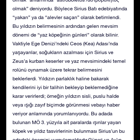
olmak” deniyordu. Böylece Sirius Batı edebiyatında
“yakan” ya da “alevler saçan” olarak betimlendi.
Bu yıldızın belirmesinin ardından gelen mevsim
dönemi de “yaz köpeğinin günleri” olarak bilinir.
Vaktiyle Ege Denizi’ndeki Ceos (Kea) Adası’nda
yaşayanlar, soğukların azalması için Sirius ve
Zeus’a kurban keserler ve yaz mevsimindeki temel
rolünü oynamak üzere tekrar belirmesini
beklerlerdi. Yıldızın parlaklık haline bakarak
kendilerini iyi bir talihin bekleyip beklemediğine
karar verirlerdi; örneğin yıldızın sisli, puslu halde
veya ışığı zayıf biçimde görünmesi vebayı haber
veriyor anlamında yorumlanıyordu. Bu adada
bulunan MÖ 3. yüzyıla ait paralarda ışınlar yayan
köpek ve yıldız tasvirlerinin bulunması Sirius’un bu
adadaki önemini vurgulamaktadır.Güneş ve Ay’ın