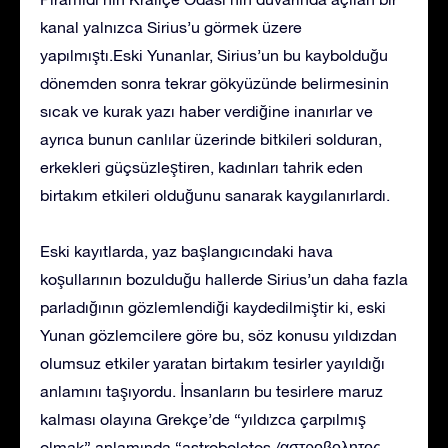
kanal yalnızca Sirius’u görmek üzere
yapılmıştı.Eski Yunanlar, Sirius’un bu kaybolduğu
dönemden sonra tekrar gökyüzünde belirmesinin
sıcak ve kurak yazı haber verdiğine inanırlar ve
ayrıca bunun canlılar üzerinde bitkileri solduran,
erkekleri güçsüzleştiren, kadınları tahrik eden
birtakım etkileri olduğunu sanarak kaygılanırlardı.
Eski kayıtlarda, yaz başlangıcındaki hava
koşullarının bozulduğu hallerde Sirius’un daha fazla
parladığının gözlemlendiği kaydedilmiştir ki, eski
Yunan gözlemcilere göre bu, söz konusu yıldızdan
olumsuz etkiler yaratan birtakım tesirler yayıldığı
anlamını taşıyordu. İnsanların bu tesirlere maruz
kalması olayına Grekçe’de “yıldızca çarpılmış
olmak” anlamında “astroboletos /αστροβολητος