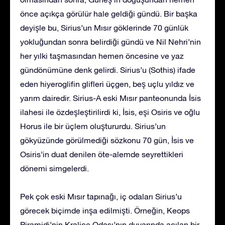
önce açıkça görülür hale geldiği gündü. Bir başka
deyişle bu, Sirius’un Mısır göklerinde 70 günlük
yokluğundan sonra belirdiği gündü ve Nil Nehri’nin
her yılki taşmasından hemen öncesine ve yaz
gündönümüne denk gelirdi. Sirius’u (Sothis) ifade
eden hiyeroglifin glifleri üçgen, beş uçlu yıldız ve
yarım dairedir. Sirius-A eski Mısır panteonunda İsis
ilahesi ile özdeşleştirilirdi ki, İsis, eşi Osiris ve oğlu
Horus ile bir üçlem oluştururdu. Sirius’un
gökyüzünde görülmediği sözkonu 70 gün, İsis ve
Osiris’in duat denilen öte-alemde seyrettikleri
dönemi simgelerdi.
Pek çok eski Mısır tapınağı, iç odaları Sirius’u
görecek biçimde inşa edilmişti. Örneğin, Keops
Piramidi’nin Kraliçe Odası’nın duvarında açılan bir