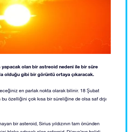
ş yapacak olan bir astreoid nedeni ile bir süre
 olduğu gibi bir görüntü ortaya çıkaracak.
leceğiniz en parlak nokta olarak bilinir. 18 Şubat
u özelliğini çok kısa bir süreliğine de olsa saf dışı
yan bir asteroid, Sirius yıldızının tam önünden
sini bloke edecek olan asteroid, Dünya’nın belirli