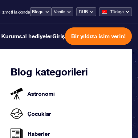
Blogu
Vesile
RUB
Türkçe
Hizmet
Hakkında
Kurumsal hediyeler
Giriş
Bir yıldıza isim verin!
Blog kategorileri
Astronomi
Çocuklar
Haberler