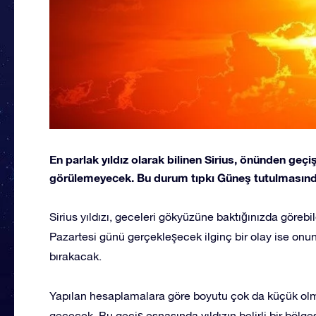
En parlak yıldız olarak bilinen Sirius, önünden geçi
görülemeyecek. Bu durum tıpkı Güneş tutulmasında
Sirius yıldızı, geceleri gökyüzüne baktığınızda görebi
Pazartesi günü gerçekleşecek ilginç bir olay ise onun b
bırakacak.
Yapılan hesaplamalara göre boyutu çok da küçük olma
geçecek. Bu geçiş esnasında yıldızın belirli bir bölge