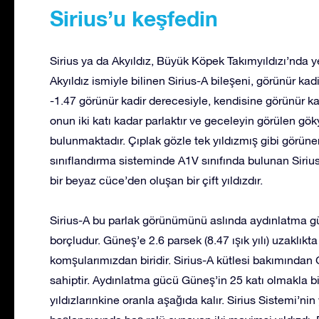
Sirius’u keşfedin
Sirius ya da Akyıldız, Büyük Köpek Takımyıldızı’nda yer
Akyıldız ismiyle bilinen Sirius-A bileşeni, görünür ka
-1.47 görünür kadir derecesiyle, kendisine görünür k
onun iki katı kadar parlaktır ve geceleyin görülen g
bulunmaktadır. Çıplak gözle tek yıldızmış gibi görünen 
sınıflandırma sisteminde A1V sınıfında bulunan Sirius-
bir beyaz cüce’den oluşan bir çift yıldızdır.
Sirius-A bu parlak görünümünü aslında aydınlatma gü
borçludur. Güneş’e 2.6 parsek (8.47 ışık yılı) uzaklık
komşularımızdan biridir. Sirius-A kütlesi bakımından Gü
sahiptir. Aydınlatma gücü Güneş’in 25 katı olmakla bi
yıldızlarınkine oranla aşağıda kalır. Sirius Sistemi’ni