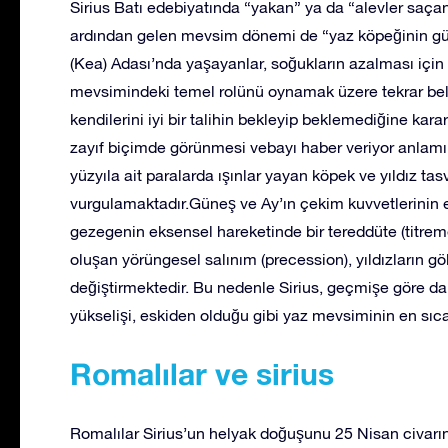
Sirius Batı edebiyatında “yakan” ya da “alevler saçan
ardından gelen mevsim dönemi de “yaz köpeğinin günle
(Kea) Adası’nda yaşayanlar, soğukların azalması için 
mevsimindeki temel rolünü oynamak üzere tekrar belirm
kendilerini iyi bir talihin bekleyip beklemediğine karar 
zayıf biçimde görünmesi vebayı haber veriyor anla
yüzyıla ait paralarda ışınlar yayan köpek ve yıldız ta
vurgulamaktadır.Güneş ve Ay’ın çekim kuvvetlerinin et
gezegenin eksensel hareketinde bir tereddüte (titreme
oluşan yörüngesel salınım (precession), yıldızların 
değiştirmektedir. Bu nedenle Sirius, geçmişe göre da
yükselişi, eskiden olduğu gibi yaz mevsiminin en sı
Romalılar ve sirius
Romalılar Sirius’un helyak doğuşunu 25 Nisan civarın