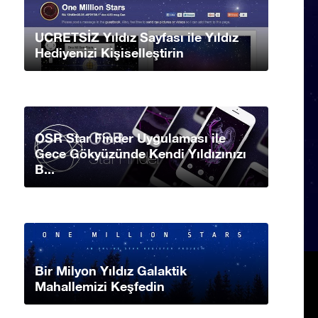
UCRETSİZ Yıldız Sayfası ile Yıldız
Hediyenizi Kişiselleştirin
OSR Star Finder Uygulaması ile
Gece Gökyüzünde Kendi Yıldızınızı
B...
Bir Milyon Yıldız Galaktik
Mahallemizi Keşfedin