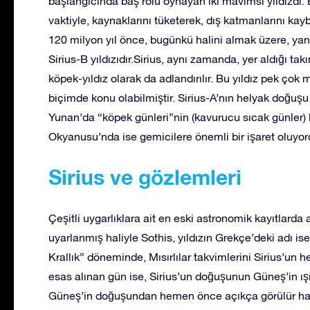
başlangıcında baş rolü oynayan iki mavimsi yıldızdı. 
vaktiyle, kaynaklarını tüketerek, dış katmanlarını ka
120 milyon yıl önce, bugünkü halini almak üzere, ya
Sirius-B yıldızıdır.Sirius, aynı zamanda, yer aldığı t
köpek-yıldız olarak da adlandırılır. Bu yıldız pek çok 
biçimde konu olabilmiştir. Sirius-A’nın helyak doğuşu 
Yunan’da “köpek günleri”nin (kavurucu sıcak günler) b
Okyanusu’nda ise gemicilere önemli bir işaret oluyor
Sirius ve gözlemleri
Çeşitli uygarlıklara ait en eski astronomik kayıtlarda
uyarlanmış haliyle Sothis, yıldızın Grekçe’deki adı ise 
Krallık” döneminde, Mısırlılar takvimlerini Sirius’u
esas alınan gün ise, Sirius’un doğuşunun Güneş’in ı
Güneş’in doğuşundan hemen önce açıkça görülür hale 