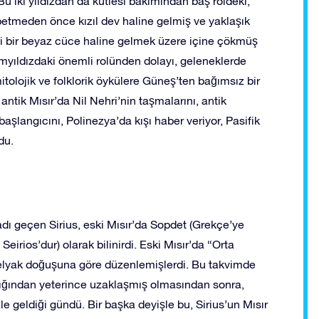
Bu iki yıldızdan da kütlesi bakımından baş roldeki,
ybetmeden önce kızıl dev haline gelmiş ve yaklaşık
ni bir beyaz cüce haline gelmek üzere içine çökmüş
akımyıldızdaki önemli rolünden dolayı, geleneklerde
mitolojik ve folklorik öykülere Güneş’ten bağımsız bir
antik Mısır’da Nil Nehri’nin taşmalarını, antik
aşlangıcını, Polinezya’da kışı haber veriyor, Pasifik
du.
 adı geçen Sirius, eski Mısır’da Sopdet (Grekçe’ye
Seirios’dur) olarak bilinirdi. Eski Mısır’da “Orta
n helyak doğuşuna göre düzenlemişlerdi. Bu takvimde
şığından yeterince uzaklaşmış olmasından sonra,
geldiği gündü. Bir başka deyişle bu, Sirius’un Mısır