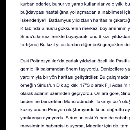
kurban ederler, buhur ve şarap kullanırlar ve o yılki 
buğdaypası hastalığına yol açmadan alınabilmesi için
İskenderiye’li Batlamyus yıldızların haritasını çıkardığ
Kitabında Sirius’u gökkürenin merkezi boylamınının y
Sirius’u kırmızı renkte boyayarak, onu 6 kızıl yıldızdan
tartışma) Bu kızıl yıldızlardan diğer beşi gerçekten de
Eski Polinezyalılar’da parlak yıldızlar, özellikle Pasi
gemicilik bakımından önem taşıyordu. Denizcilere yard
yardımıyla bir yön haritası geliştirdiler. Bu çalışmada 
örneğin Sirius’un Dik açıklıki 17°S olarak Fiji Adası
olarak adanın üzerinden geçiyordu. Onlara göre, Siriu
bedenine benzetilen Manu adındaki Takımyıldız’ı ol
kuzey ucunu Procyon oluşturuyordu ki bu doğrultu a
yarıküreye ayırıyordu. Sirius’un eski Yunan’da sabah
mevsiminin habercisi oluyorsa, Maoriler için de, tam 