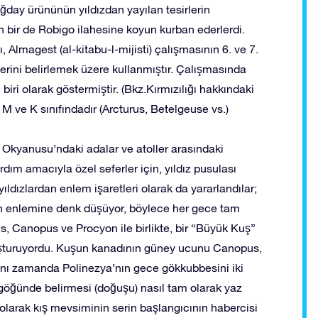
buğday ürününün yıldızdan yayılan tesirlerin
 bir de Robigo ilahesine koyun kurban ederlerdi.
ı, Almagest (al-kitabu-l-mijisti) çalışmasının 6. ve 7.
erini belirlemek üzere kullanmıştır. Çalışmasında
 biri olarak göstermiştir. (Bkz.Kırmızılığı hakkındaki
 M ve K sınıfındadır (Arcturus, Betelgeuse vs.)
fik Okyanusu’ndaki adalar ve atoller arasındaki
ım amacıyla özel seferler için, yıldız pusulası
yıldızlardan enlem işaretleri olarak da yararlandılar;
’nın enlemine denk düşüyor, böylece her gece tam
s, Canopus ve Procyon ile birlikte, bir “Büyük Kuş”
uşturuyordu. Kuşun kanadının güney ucunu Canopus,
ynı zamanda Polinezya’nın gece gökkubbesini iki
 göğünde belirmesi (doğuşu) nasıl tam olarak yaz
olarak kış mevsiminin serin başlangıcının habercisi