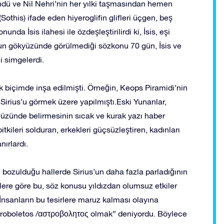
ndü ve Nil Nehri’nin her yılki taşmasından hemen
othis) ifade eden hiyeroglifin glifleri üçgen, beş
unda İsis ilahesi ile özdeşleştirilirdi ki, İsis, eşi
s’un gökyüzünde görülmediği sözkonu 70 gün, İsis ve
i simgelerdi.
ek biçimde inşa edilmişti. Örneğin, Keops Piramidi’nin
 Sirius’u görmek üzere yapılmıştı.Eski Yunanlar,
üzünde belirmesinin sıcak ve kurak yazı haber
itkileri solduran, erkekleri güçsüzleştiren, kadınları
nırlardı.
n bozulduğu hallerde Sirius’un daha fazla parladığının
lere göre bu, söz konusu yıldızdan olumsuz etkiler
. İnsanların bu tesirlere maruz kalması olayına
troboletos /αστροβολητος olmak” deniyordu. Böylece