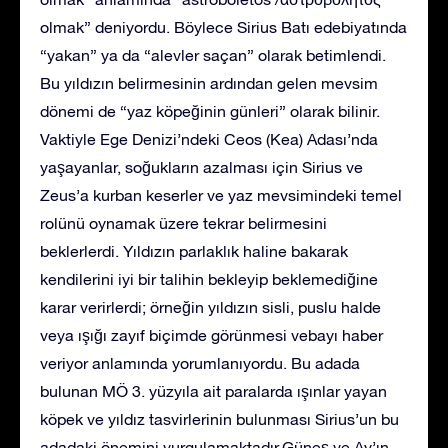
olmak” deniyordu. Böylece Sirius Batı edebiyatında
“yakan” ya da “alevler saçan” olarak betimlendi.
Bu yıldızın belirmesinin ardından gelen mevsim
dönemi de “yaz köpeğinin günleri” olarak bilinir.
Vaktiyle Ege Denizi’ndeki Ceos (Kea) Adası’nda
yaşayanlar, soğukların azalması için Sirius ve
Zeus’a kurban keserler ve yaz mevsimindeki temel
rolünü oynamak üzere tekrar belirmesini
beklerlerdi. Yıldızın parlaklık haline bakarak
kendilerini iyi bir talihin bekleyip beklemediğine
karar verirlerdi; örneğin yıldızın sisli, puslu halde
veya ışığı zayıf biçimde görünmesi vebayı haber
veriyor anlamında yorumlanıyordu. Bu adada
bulunan MÖ 3. yüzyıla ait paralarda ışınlar yayan
köpek ve yıldız tasvirlerinin bulunması Sirius’un bu
adadaki önemini vurgulamaktadır.Güneş ve Ay’ın