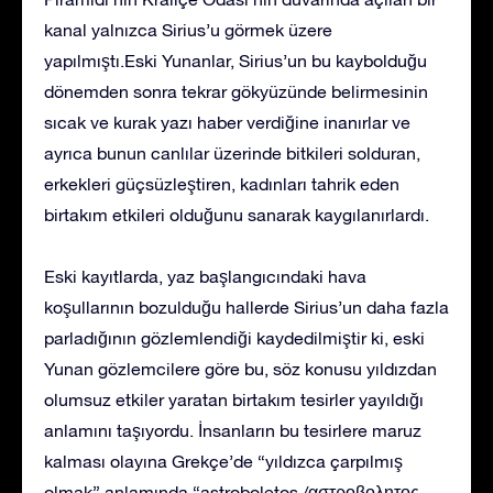
kanal yalnızca Sirius’u görmek üzere
yapılmıştı.Eski Yunanlar, Sirius’un bu kaybolduğu
dönemden sonra tekrar gökyüzünde belirmesinin
sıcak ve kurak yazı haber verdiğine inanırlar ve
ayrıca bunun canlılar üzerinde bitkileri solduran,
erkekleri güçsüzleştiren, kadınları tahrik eden
birtakım etkileri olduğunu sanarak kaygılanırlardı.
Eski kayıtlarda, yaz başlangıcındaki hava
koşullarının bozulduğu hallerde Sirius’un daha fazla
parladığının gözlemlendiği kaydedilmiştir ki, eski
Yunan gözlemcilere göre bu, söz konusu yıldızdan
olumsuz etkiler yaratan birtakım tesirler yayıldığı
anlamını taşıyordu. İnsanların bu tesirlere maruz
kalması olayına Grekçe’de “yıldızca çarpılmış
olmak” anlamında “astroboletos /αστροβολητος