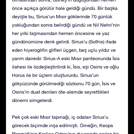
önce açıkça görülür hale geldiği gündü. Bir başka
deyişle bu, Sirius’un Mısır göklerinde 70 günlük
yokluğundan sonra belirdiği gündü ve Nil Nehri’nin
her yılki taşmasından hemen öncesine ve yaz
gündönümüne denk gelirdi. Sirius’u (Sothis) ifade
eden hiyeroglifin glifleri üçgen, beş uçlu yıldız ve
yarım dairedir. Sirius-A eski Mısır panteonunda İsis
ilahesi ile özdeşleştirilirdi ki, İsis, eşi Osiris ve oğlu
Horus ile bir üçlem oluştururdu. Sirius’un
gökyüzünde görülmediği sözkonu 70 gün, İsis ve
Osiris’in duat denilen öte-alemde seyrettikleri
dönemi simgelerdi.
Pek çok eski Mısır tapınağı, iç odaları Sirius’u
görecek biçimde inşa edilmişti. Örneğin, Keops
Piramidi’nin Kraliçe Odası’nın duvarında açılan bir