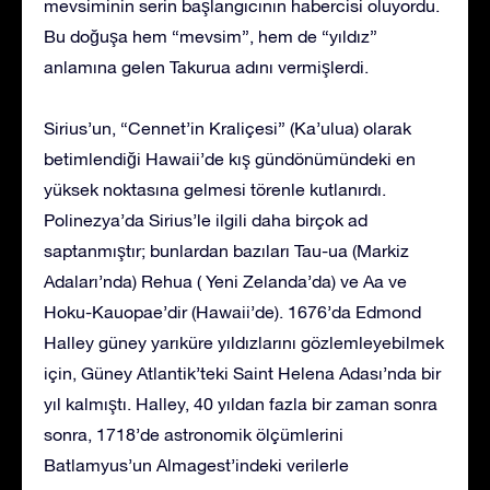
mevsiminin serin başlangıcının habercisi oluyordu.
Bu doğuşa hem “mevsim”, hem de “yıldız”
anlamına gelen Takurua adını vermişlerdi.
Sirius’un, “Cennet’in Kraliçesi” (Ka’ulua) olarak
betimlendiği Hawaii’de kış gündönümündeki en
yüksek noktasına gelmesi törenle kutlanırdı.
Polinezya’da Sirius’le ilgili daha birçok ad
saptanmıştır; bunlardan bazıları Tau-ua (Markiz
Adaları’nda) Rehua ( Yeni Zelanda’da) ve Aa ve
Hoku-Kauopae’dir (Hawaii’de). 1676’da Edmond
Halley güney yarıküre yıldızlarını gözlemleyebilmek
için, Güney Atlantik’teki Saint Helena Adası’nda bir
yıl kalmıştı. Halley, 40 yıldan fazla bir zaman sonra
sonra, 1718’de astronomik ölçümlerini
Batlamyus’un Almagest’indeki verilerle