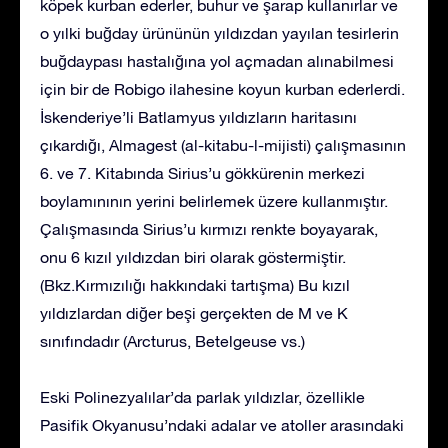
köpek kurban ederler, buhur ve şarap kullanırlar ve
o yılki buğday ürününün yıldızdan yayılan tesirlerin
buğdaypası hastalığına yol açmadan alınabilmesi
için bir de Robigo ilahesine koyun kurban ederlerdi.
İskenderiye’li Batlamyus yıldızların haritasını
çıkardığı, Almagest (al-kitabu-l-mijisti) çalışmasının
6. ve 7. Kitabında Sirius’u gökkürenin merkezi
boylamınının yerini belirlemek üzere kullanmıştır.
Çalışmasında Sirius’u kırmızı renkte boyayarak,
onu 6 kızıl yıldızdan biri olarak göstermiştir.
(Bkz.Kırmızılığı hakkındaki tartışma) Bu kızıl
yıldızlardan diğer beşi gerçekten de M ve K
sınıfındadır (Arcturus, Betelgeuse vs.)
Eski Polinezyalılar’da parlak yıldızlar, özellikle
Pasifik Okyanusu’ndaki adalar ve atoller arasındaki