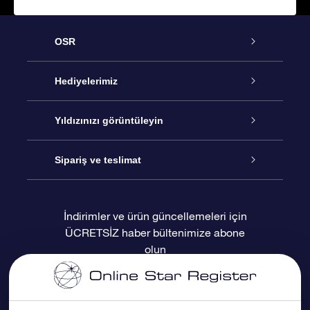
OSR
Hizmet
Hediyelerimiz
İletişim
Çevrimiçi Yıldız Hediyesi
Yıldızınızı görüntüleyin
Blogu
OSR Hediye Paketi
Star Register
Sipariş ve teslimat
Sıkça Sorulan Sorular
Muhteşem Yıldız Hediyesi
OSR Star Finder Uygulaması
Müşteri Girişi
İndirimler ve ürün güncellemeleri için
ÜCRETSİZ haber bültenimize abone
Değerlendirmeler
OSR Hediye Kartı
Kişiselleştirilmiş Yıldız Sayfası
Ödeme bilgileri
olun
Kurumsal hediyeler
Bir Milyon Yıldız
Sevkiyat bilgileri