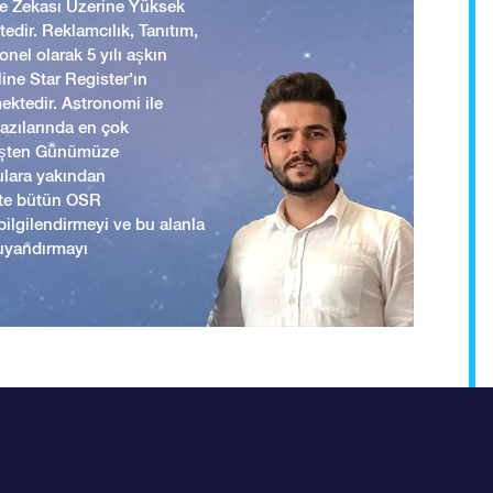
 ve Zekası Üzerine Yüksek
edir. Reklamcılık, Tanıtım,
nel olarak 5 yılı aşkın
ine Star Register'ın
mektedir. Astronomi ile
yazılarında en çok
mişten Günümüze
ulara yakından
ikte bütün OSR
i bilgilendirmeyi ve bu alanla
uyandırmayı