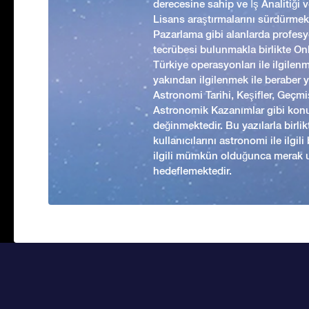
derecesine sahip ve İş Analitiği
Lisans araştırmalarını sürdürmekt
Pazarlama gibi alanlarda profesyo
tecrübesi bulunmakla birlikte Onl
Türkiye operasyonları ile ilgilen
yakından ilgilenmek ile beraber 
Astronomi Tarihi, Keşifler, Geç
Astronomik Kazanımlar gibi kon
değinmektedir. Bu yazılarla birl
kullanıcılarını astronomi ile ilgil
ilgili mümkün olduğunca merak 
hedeflemektedir.