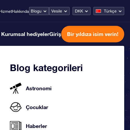
Blogu
Vesile
DKK
Türkçe
Hizmet
Hakkında
Kurumsal hediyeler
Giriş
Bir yıldıza isim verin!
Blog kategorileri
Astronomi
Çocuklar
Haberler