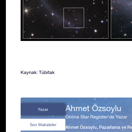
Kaynak: Tübitak
Ahmet Özsoylu
Yazar
Online Star Register'da Yazar
Son Makaleler
Ahmet Özsoylu, Pazarlama ve Rek