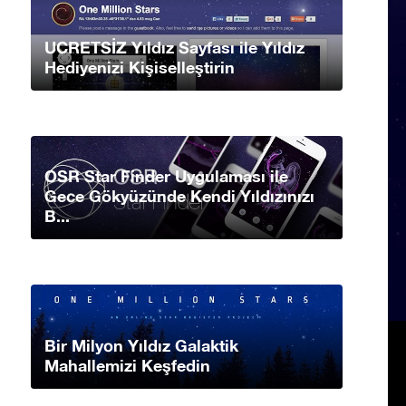
UCRETSİZ Yıldız Sayfası ile Yıldız
Hediyenizi Kişiselleştirin
OSR Star Finder Uygulaması ile
Gece Gökyüzünde Kendi Yıldızınızı
B...
Bir Milyon Yıldız Galaktik
Mahallemizi Keşfedin