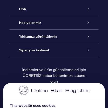
OSR
Hizmet
Hediyelerimiz
İletişim
Çevrimiçi Yıldız Hediyesi
Yıldızınızı görüntüleyin
Blogu
OSR Hediye Paketi
Star Register
Sipariş ve teslimat
Sıkça Sorulan Sorular
Muhteşem Yıldız Hediyesi
OSR Star Finder Uygulaması
Müşteri Girişi
İndirimler ve ürün güncellemeleri için
ÜCRETSİZ haber bültenimize abone
Değerlendirmeler
OSR Hediye Kartı
Kişiselleştirilmiş Yıldız Sayfası
Ödeme bilgileri
olun
Kurumsal hediyeler
Bir Milyon Yıldız
Sevkiyat bilgileri
OSR Starsaver
İade Politikası
This website uses cookies