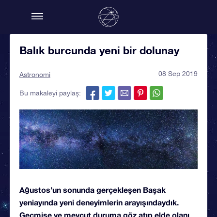
Balık burcunda yeni bir dolunay
08 Sep 2019
Astronomi
Bu makaleyi paylaş:
Ağustos’un sonunda gerçekleşen Başak
yeniayında yeni deneyimlerin arayışındaydık.
Geçmişe ve mevcut duruma göz atıp elde olanı