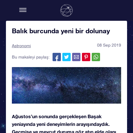
Balık burcunda yeni bir dolunay
08 Sep 2019
Astronomi
Bu makaleyi paylaş:
Ağustos’un sonunda gerçekleşen Başak
yeniayında yeni deneyimlerin arayışındaydık.
Geçmişe ve mevcut duruma göz atıp elde olanı