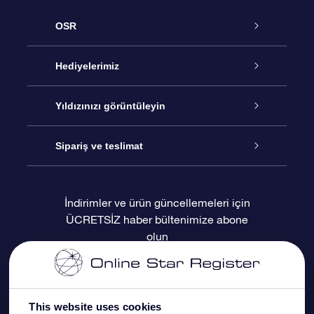
OSR
Hizmet
Hediyelerimiz
İletişim
Çevrimiçi Yıldız Hediyesi
Yıldızınızı görüntüleyin
Blogu
OSR Hediye Paketi
Star Register
Sipariş ve teslimat
Sıkça Sorulan Sorular
Muhteşem Yıldız Hediyesi
OSR Star Finder Uygulaması
Müşteri Girişi
İndirimler ve ürün güncellemeleri için
ÜCRETSİZ haber bültenimize abone
Değerlendirmeler
OSR Hediye Kartı
Kişiselleştirilmiş Yıldız Sayfası
Ödeme bilgileri
olun
Kurumsal hediyeler
Bir Milyon Yıldız
Sevkiyat bilgileri
OSR Starsaver
İade Politikası
This website uses cookies