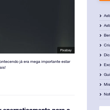
Ast
Ast
Be
Cri
Pixabay
Dic
contecendo já era mega importante estar
Exo
ais!
Gu
Mis
Not
r energeticamente para a