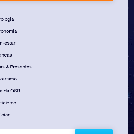
rologia
ronomia
m-estar
anças
as & Presentes
terismo
ia da OSR
ticismo
ícias