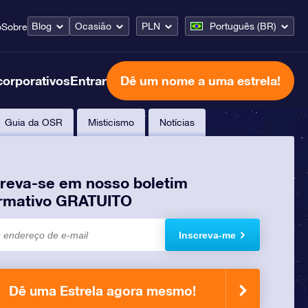
Blog
Ocasião
PLN
Português (BR)
o
Sobre
corporativos
Entrar
Dê um nome a uma estrela!
Guia da OSR
Misticismo
Notícias
creva-se em nosso boletim
ormativo GRATUITO
Inscreva-me
Dê uma Estrela agora mesmo!