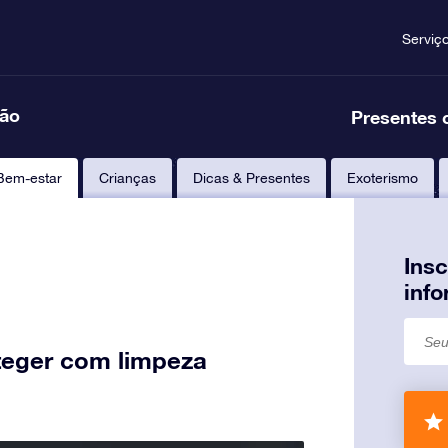
Serviç
ção
Presentes 
Bem-estar
Crianças
Dicas & Presentes
Exoterismo
Ins
inf
teger com limpeza