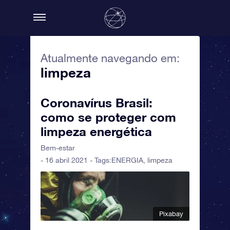
Atualmente navegando em:
limpeza
Coronavírus Brasil:
como se proteger com
limpeza energética
Bem-estar
- 16 abril 2021 - Tags:
ENERGIA
,
limpeza
Pixabay