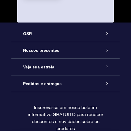
OSR
Serviço
Nossos presentes
Entre em contato conosco
Presente estrelar on-line
Veja sua estrela
Blog
Pacote de presente da OSR
Star Register
Pedidos e entregas
Perguntas frequentes
Super Star Gift
Aplicativo Localizador de Estrelas da OSR
Login de clientes
Inscreva-se em nosso boletim
informativo GRATUITO para receber
Avaliações
O cartão de presente da OSR
Página estelar personalizada
Informações de pagamento
descontos e novidades sobre os
produtos