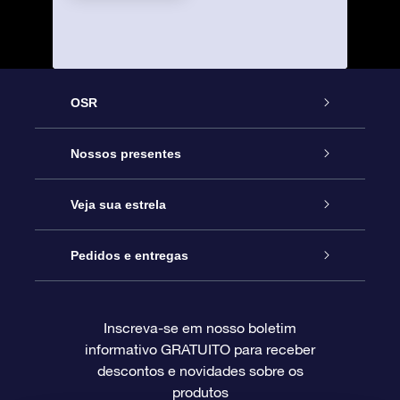
OSR
Serviço
Nossos presentes
Entre em contato conosco
Presente estrelar on-line
Veja sua estrela
Blog
Pacote de presente da OSR
Star Register
Pedidos e entregas
Perguntas frequentes
Super Star Gift
Aplicativo Localizador de Estrelas da OSR
Login de clientes
Inscreva-se em nosso boletim
informativo GRATUITO para receber
Avaliações
O cartão de presente da OSR
Página estelar personalizada
Informações de pagamento
descontos e novidades sobre os
produtos