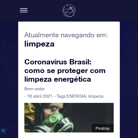
Atualmente navegando em:
limpeza
Coronavírus Brasil:
como se proteger com
limpeza energética
Bem-estar
- 16 abril 2021 - Tags:
ENERGIA
,
limpeza
Pixabay