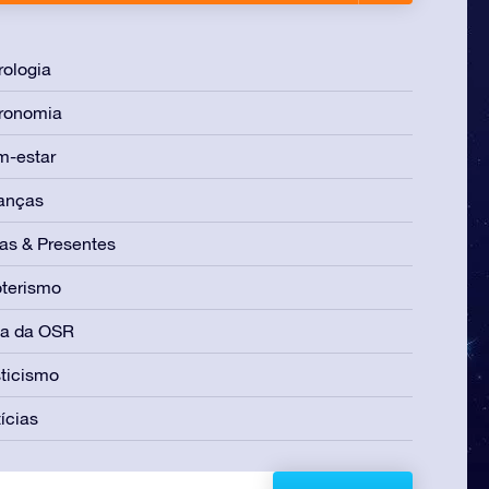
rologia
ronomia
m-estar
anças
as & Presentes
terismo
ia da OSR
ticismo
ícias