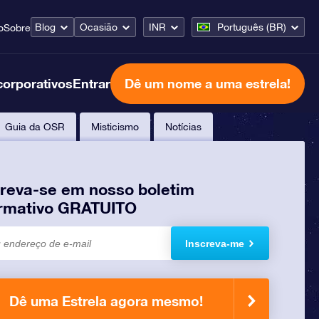
Blog
Ocasião
INR
Português (BR)
o
Sobre
corporativos
Entrar
Dê um nome a uma estrela!
Guia da OSR
Misticismo
Notícias
creva-se em nosso boletim
ormativo GRATUITO
Inscreva-me
Dê uma Estrela agora mesmo!