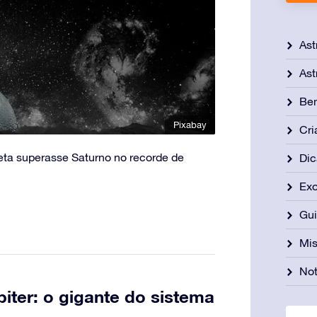
Ast
Ast
Be
Pixabay
Cri
eta superasse Saturno no recorde de
Dic
Exo
Gu
Mis
Not
iter: o gigante do sistema