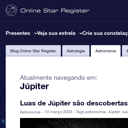
Presentes
Veja sua estrela
Crie sua constela
Blog Online Star Register
Astrologia
Astronomia
Atualmente navegando em:
Júpiter
Luas de Júpiter são descobertas 
- 10 março 2023 - Tags:
astronomia
,
Júpiter
,
lua
Astronomia