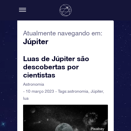
Atualmente navegando em:
Júpiter
Luas de Júpiter são
descobertas por
cientistas
Astronomia
- 10 março 2023 - Tags:
astronomia
,
Júpiter
,
lua
Pixabay