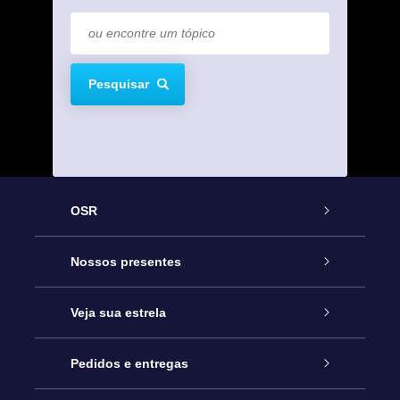
Pesquisar
OSR
Serviço
Nossos presentes
Entre em contato conosco
Presente estrelar on-line
Veja sua estrela
Blog
Pacote de presente da OSR
Star Register
Pedidos e entregas