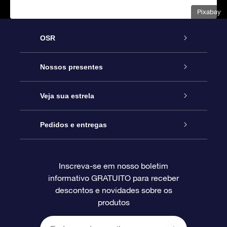
Pixabay
OSR
Serviço
Nossos presentes
Entre em contato conosco
Presente estrelar on-line
Veja sua estrela
Blog
Pacote de presente da OSR
Star Register
Pedidos e entregas
Perguntas frequentes
Super Star Gift
Aplicativo Localizador de Estrelas da OSR
Login de clientes
Inscreva-se em nosso boletim
informativo GRATUITO para receber
Avaliações
O cartão de presente da OSR
Página estelar personalizada
Informações de pagamento
descontos e novidades sobre os
produtos
Presentes corporativos
Um Milhão de Estrelas
Informações de envio