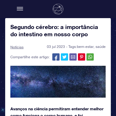
Segundo cérebro: a importância
do intestino em nosso corpo
03 jul 2023 - Tags:
bem-estar
,
saúde
Notícias
Compartilhe este artigo:
Avanços na ciência permitiram entender melhor
como funciona o corpo humano, e foi