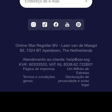
OSR Starsaver
Política de devolução
Aplicativo RV Fly me to the stars
Constelações
Online Star Register BV
- Laan van de Maagd
83, 7324 BT Apeldoorn, The Netherlands
Atendimento ao cliente:
help@osr.org
KVK: 60333553, VAT: NL 8538.62.722B01
Página de imprensa
Um Milhão de
Estrelas
Termos e condições
Declaração de
gerais
privacidade e aviso
legal