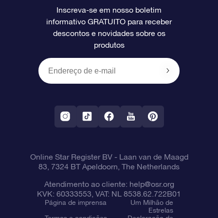
Inscreva-se em nosso boletim
informativo GRATUITO para receber
Avaliações
O cartão de presente da OSR
Página estelar personalizada
Informações de pagamento
descontos e novidades sobre os
produtos
Presentes corporativos
Um Milhão de Estrelas
Informações de envio
OSR Starsaver
Política de devolução
Aplicativo RV Fly me to the stars
Constelações
Online Star Register BV
- Laan van de Maagd
83, 7324 BT Apeldoorn, The Netherlands
Atendimento ao cliente:
help@osr.org
KVK: 60333553, VAT: NL 8538.62.722B01
Página de imprensa
Um Milhão de
Estrelas
Termos e condições
Declaração de