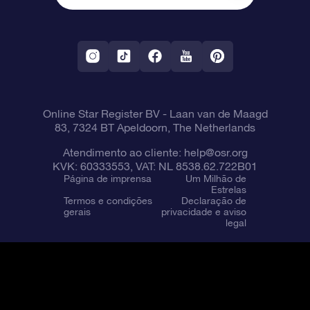
OSR Starsaver
Política de devolução
Aplicativo RV Fly me to the stars
Constelações
Online Star Register BV
- Laan van de Maagd
83, 7324 BT Apeldoorn, The Netherlands
Atendimento ao cliente:
help@osr.org
KVK: 60333553, VAT: NL 8538.62.722B01
Página de imprensa
Um Milhão de
Estrelas
Termos e condições
Declaração de
gerais
privacidade e aviso
legal