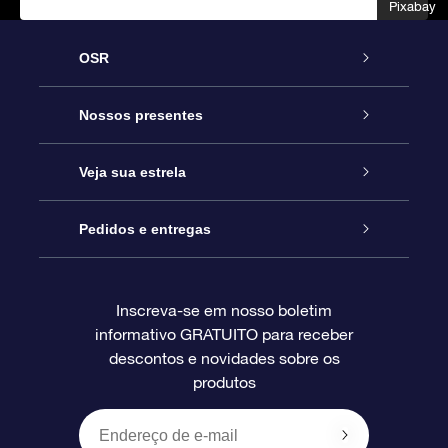
Pixabay
Pixabay
OSR
Serviço
Nossos presentes
Entre em contato conosco
Presente estrelar on-line
Veja sua estrela
Blog
Pacote de presente da OSR
Star Register
Pedidos e entregas
Perguntas frequentes
Super Star Gift
Aplicativo Localizador de Estrelas da OSR
Login de clientes
Inscreva-se em nosso boletim
informativo GRATUITO para receber
Avaliações
O cartão de presente da OSR
Página estelar personalizada
Informações de pagamento
descontos e novidades sobre os
produtos
Presentes corporativos
Um Milhão de Estrelas
Informações de envio