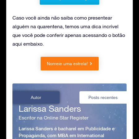
Caso você ainda não saiba como presentear
alguém na quarentena, temos uma dica incrível
que você pode conferir apenas acessando o botão
aqui embaixo.
Nomeie uma estrela!
Autor
Posts recentes
Larissa Sanders
Escritor na Online Star Register
Larissa Sanders é bacharel em Publicidade e
Propaganda, com MBA em International