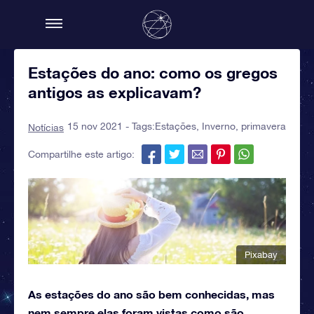
Estações do ano: como os gregos
antigos as explicavam?
15 nov 2021 - Tags:
Estações
,
Inverno
,
primavera
Notícias
Compartilhe este artigo:
Pixabay
As estações do ano são bem conhecidas, mas
nem sempre elas foram vistas como são