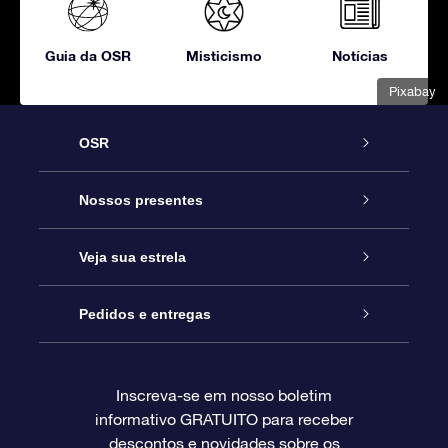
Guia da OSR
Misticismo
Notícias
Pixabay
OSR
Serviço
Nossos presentes
Entre em contato conosco
Presente estrelar on-line
Veja sua estrela
Blog
Pacote de presente da OSR
Star Register
Pedidos e entregas
Perguntas frequentes
Super Star Gift
Aplicativo Localizador de Estrelas da OSR
Login de clientes
Inscreva-se em nosso boletim
informativo GRATUITO para receber
Avaliações
O cartão de presente da OSR
Página estelar personalizada
Informações de pagamento
descontos e novidades sobre os