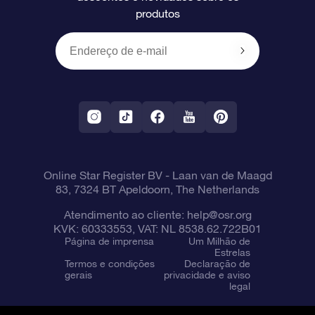
produtos
Presentes corporativos
Um Milhão de Estrelas
Informações de envio
OSR Starsaver
Política de devolução
Aplicativo RV Fly me to the stars
Constelações
Online Star Register BV
- Laan van de Maagd
83, 7324 BT Apeldoorn, The Netherlands
Atendimento ao cliente:
help@osr.org
KVK: 60333553, VAT: NL 8538.62.722B01
Página de imprensa
Um Milhão de
Estrelas
Termos e condições
Declaração de
gerais
privacidade e aviso
legal