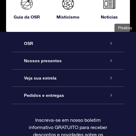
Guia da OSR
Misticismo
Notícias
Pixabay
OSR
Serviço
Nossos presentes
Entre em contato conosco
Presente estrelar on-line
Veja sua estrela
Blog
Pacote de presente da OSR
Star Register
Pedidos e entregas
Perguntas frequentes
Super Star Gift
Aplicativo Localizador de Estrelas da OSR
Login de clientes
Inscreva-se em nosso boletim
informativo GRATUITO para receber
Avaliações
O cartão de presente da OSR
Página estelar personalizada
Informações de pagamento
descontos e novidades sobre os