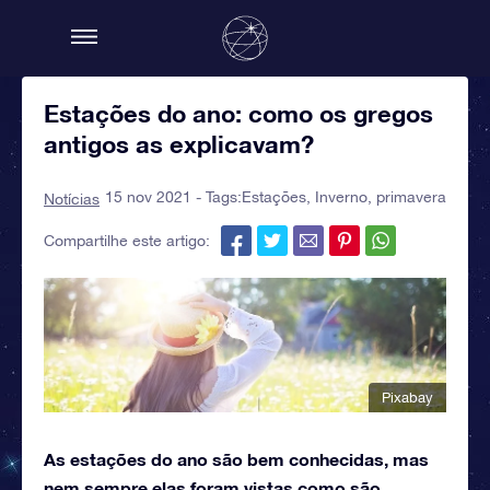
Estações do ano: como os gregos
antigos as explicavam?
15 nov 2021 - Tags:
Estações
,
Inverno
,
primavera
Notícias
Compartilhe este artigo:
Pixabay
As estações do ano são bem conhecidas, mas
nem sempre elas foram vistas como são