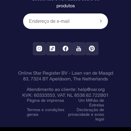
produtos
Presentes corporativos
Um Milhão de Estrelas
Informações de envio
OSR Starsaver
Política de devolução
Aplicativo RV Fly me to the stars
Constelações
Online Star Register BV
- Laan van de Maagd
83, 7324 BT Apeldoorn, The Netherlands
Atendimento ao cliente:
help@osr.org
KVK: 60333553, VAT: NL 8538.62.722B01
Página de imprensa
Um Milhão de
Estrelas
Termos e condições
Declaração de
gerais
privacidade e aviso
legal