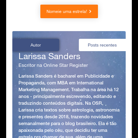
Nomeie uma estrela!
Autor
Posts recentes
Larissa Sanders
Escritor na Online Star Register
Larissa Sanders é bacharel em Publicidade e
Propaganda, com MBA em International
Marketing Management. Trabalha na área há 12
anos - principalmente escrevendo, editando e
traduzindo conteúdos digitais. Na OSR,
Larissa cria textos sobre astrologia, astronomia
e presentes desde 2018, trazendo novidades
semanalmente para o blog brasileiro. Ela é tão
apaixonada pelo céu, que decidiu ter uma
estrela pra chamar de sua, além de uma