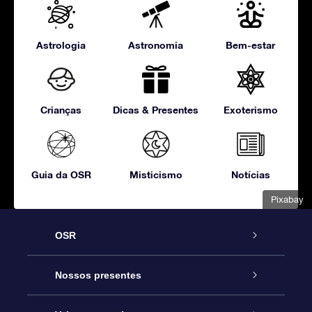
Astrologia
Astronomia
Bem-estar
Crianças
Dicas & Presentes
Exoterismo
Guia da OSR
Misticismo
Notícias
Pixabay
OSR
Serviço
Nossos presentes