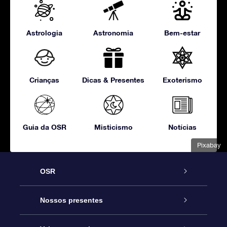
Astrologia
Astronomia
Bem-estar
Crianças
Dicas & Presentes
Exoterismo
Guia da OSR
Misticismo
Notícias
Pixabay
OSR
Serviço
Nossos presentes