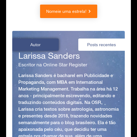
Nomeie uma estrela!
Autor
Posts recentes
Larissa Sanders
Escritor na Online Star Register
Larissa Sanders é bacharel em Publicidade e
Propaganda, com MBA em International
Marketing Management. Trabalha na área há 12
anos - principalmente escrevendo, editando e
traduzindo conteúdos digitais. Na OSR,
Larissa cria textos sobre astrologia, astronomia
e presentes desde 2018, trazendo novidades
semanalmente para o blog brasileiro. Ela é tão
apaixonada pelo céu, que decidiu ter uma
estrela pra chamar de sua, além de uma