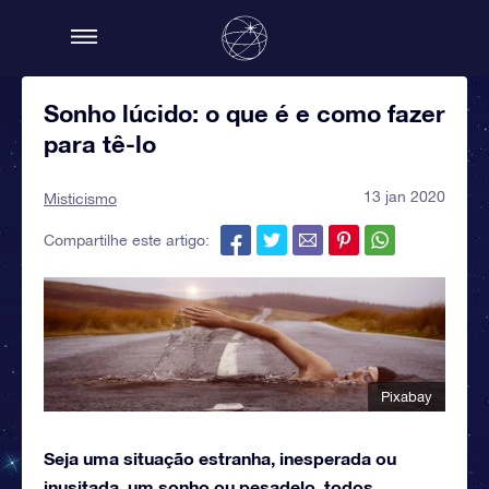
Sonho lúcido: o que é e como fazer
para tê-lo
13 jan 2020
Misticismo
Compartilhe este artigo:
Pixabay
Seja uma situação estranha, inesperada ou
inusitada, um sonho ou pesadelo, todos