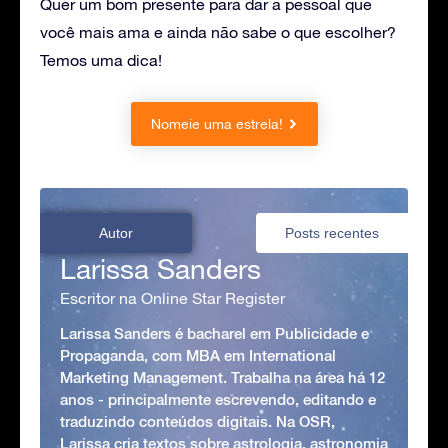
Quer um bom presente para dar a pessoal que
você mais ama e ainda não sabe o que escolher?
Temos uma dica!
Nomeie uma estrela!
Autor
Posts recentes
Larissa Sanders
Escritor na Online Star Register
Larissa Sanders é bacharel em Publicidade e
Propaganda, com MBA em International
Marketing Management. Trabalha na área há 12
anos - principalmente escrevendo, editando e
traduzindo conteúdos digitais. Na OSR,
Larissa cria textos sobre astrologia, astronomia