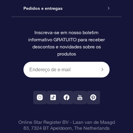
Blog
Pacote de presente da OSR
Star Register
Pedidos e entregas
Perguntas frequentes
Super Star Gift
Aplicativo Localizador de Estrelas da OSR
Login de clientes
Inscreva-se em nosso boletim
informativo GRATUITO para receber
Avaliações
O cartão de presente da OSR
Página estelar personalizada
Informações de pagamento
descontos e novidades sobre os
produtos
Presentes corporativos
Um Milhão de Estrelas
Informações de envio
OSR Starsaver
Política de devolução
Aplicativo RV Fly me to the stars
Constelações
Online Star Register BV
- Laan van de Maagd
83, 7324 BT Apeldoorn, The Netherlands