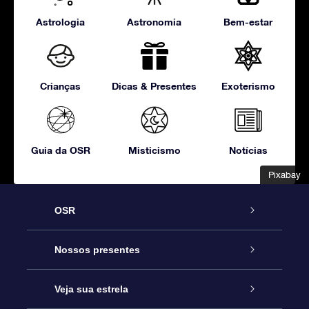
Astrologia
Astronomia
Bem-estar
Crianças
Dicas & Presentes
Exoterismo
Guia da OSR
Misticismo
Notícias
Pixabay
Pixabay
OSR
Serviço
Nossos presentes
Entre em contato conosco
Presente estrelar on-line
Veja sua estrela