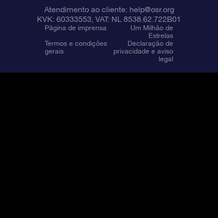
Atendimento ao cliente:
help@osr.org
KVK: 60333553, VAT: NL 8538.62.722B01
Página de imprensa
Um Milhão de
Estrelas
Termos e condições
Declaração de
gerais
privacidade e aviso
legal