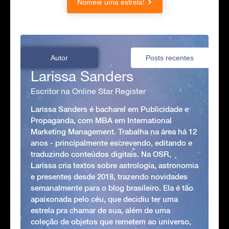
Nomeie uma estrela!
Autor
Posts recentes
Larissa Sanders
Escritor na Online Star Register
Larissa Sanders é bacharel em Publicidade e
Propaganda, com MBA em International
Marketing Management. Trabalha na área há 12
anos - principalmente escrevendo, editando e
traduzindo conteúdos digitais. Na OSR,
Larissa cria textos sobre astrologia, astronomia
e presentes desde 2018, trazendo novidades
semanalmente para o blog brasileiro. Ela é tão
apaixonada pelo céu, que decidiu ter uma
estrela pra chamar de sua, além de uma
coleção de objetos que remetem ao universo,