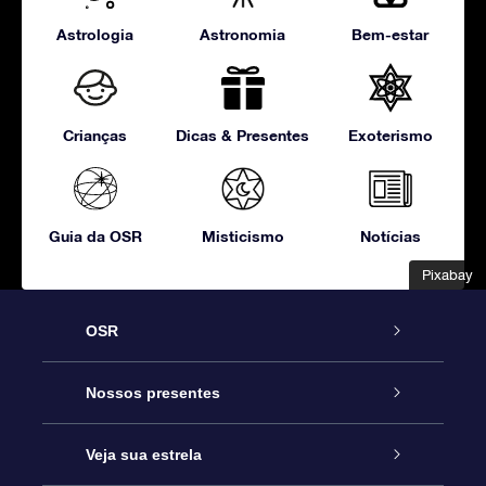
Astrologia
Astronomia
Bem-estar
Crianças
Dicas & Presentes
Exoterismo
Guia da OSR
Misticismo
Notícias
Pixabay
Pixabay
OSR
Serviço
Nossos presentes
Entre em contato conosco
Presente estrelar on-line
Veja sua estrela