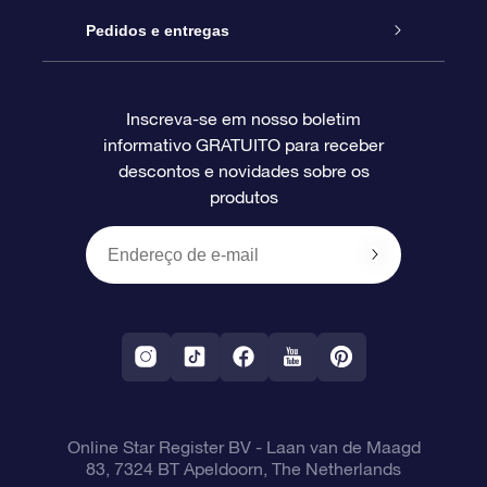
Blog
Pacote de presente da OSR
Star Register
Pedidos e entregas
Perguntas frequentes
Super Star Gift
Aplicativo Localizador de Estrelas da OSR
Login de clientes
Inscreva-se em nosso boletim
informativo GRATUITO para receber
Avaliações
O cartão de presente da OSR
Página estelar personalizada
Informações de pagamento
descontos e novidades sobre os
produtos
Presentes corporativos
Um Milhão de Estrelas
Informações de envio
OSR Starsaver
Política de devolução
Aplicativo RV Fly me to the stars
Constelações
Online Star Register BV
- Laan van de Maagd
83, 7324 BT Apeldoorn, The Netherlands