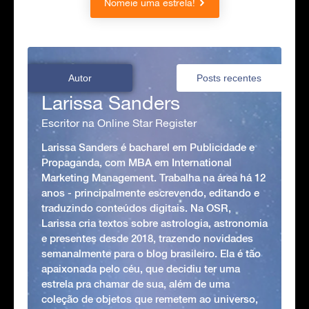
Nomeie uma estrela!
Autor
Posts recentes
Larissa Sanders
Escritor na Online Star Register
Larissa Sanders é bacharel em Publicidade e
Propaganda, com MBA em International
Marketing Management. Trabalha na área há 12
anos - principalmente escrevendo, editando e
traduzindo conteúdos digitais. Na OSR,
Larissa cria textos sobre astrologia, astronomia
e presentes desde 2018, trazendo novidades
semanalmente para o blog brasileiro. Ela é tão
apaixonada pelo céu, que decidiu ter uma
estrela pra chamar de sua, além de uma
coleção de objetos que remetem ao universo,