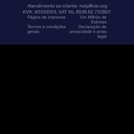
Atendimento ao cliente:
help@osr.org
KVK: 60333553, VAT: NL 8538.62.722B01
Página de imprensa
Um Milhão de
Estrelas
Termos e condições
Declaração de
gerais
privacidade e aviso
legal