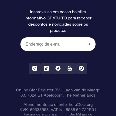
Perguntas frequentes
Super Star Gift
Aplicativo Localizador de Estrelas da OSR
Login de clientes
Inscreva-se em nosso boletim
informativo GRATUITO para receber
Avaliações
O cartão de presente da OSR
Página estelar personalizada
Informações de pagamento
descontos e novidades sobre os
produtos
Presentes corporativos
Um Milhão de Estrelas
Informações de envio
OSR Starsaver
Política de devolução
Aplicativo RV Fly me to the stars
Constelações
Online Star Register BV
- Laan van de Maagd
83, 7324 BT Apeldoorn, The Netherlands
Atendimento ao cliente:
help@osr.org
KVK: 60333553, VAT: NL 8538.62.722B01
Página de imprensa
Um Milhão de