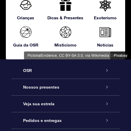
Crianças
Dicas & Presentes
Exoterismo
Guia da OSR
Misticismo
Notícias
PictorialEvidence
,
CC BY-SA 3.0
, via Wikimedia Commons
Pixabay
OSR
Serviço
Nossos presentes
Entre em contato conosco
Presente estrelar on-line
Veja sua estrela
Blog
Pacote de presente da OSR
Star Register
Pedidos e entregas