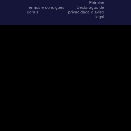
Estrelas
Termos e condições
Declaração de
gerais
privacidade e aviso
legal