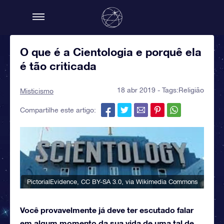
O que é a Cientologia e porquê ela
é tão criticada
18 abr 2019 - Tags:
Religião
Misticismo
Compartilhe este artigo:
PictorialEvidence
,
CC BY-SA 3.0
, via Wikimedia Commons
Você provavelmente já deve ter escutado falar
em algum momento da sua vida de uma tal de