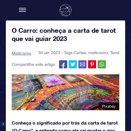
O Carro: conheça a carta de tarot
que vai guiar 2023
30 jan 2023 - Tags:
Cartas
,
misticismo
,
Tarot
Misticismo
Compartilhe este artigo:
Pixabay
Conheça o significado por trás da carta de tarot
“O Carro”, e entenda como ela vai mudar o ano