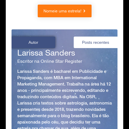
Nomeie uma estrela!
Autor
Posts recentes
Larissa Sanders
Escritor na Online Star Register
Larissa Sanders é bacharel em Publicidade e
Propaganda, com MBA em International
Marketing Management. Trabalha na área há 12
anos - principalmente escrevendo, editando e
traduzindo conteúdos digitais. Na OSR,
Larissa cria textos sobre astrologia, astronomia
e presentes desde 2018, trazendo novidades
semanalmente para o blog brasileiro. Ela é tão
apaixonada pelo céu, que decidiu ter uma
estrela pra chamar de sua, além de uma