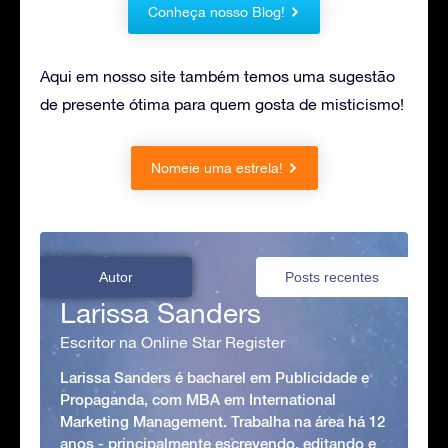
Conheça nosso Blog!
Aqui em nosso site também temos uma sugestão
de presente ótima para quem gosta de misticismo!
Nomeie uma estrela!
Autor
Posts recentes
Larissa Sanders
Escritor na Online Star Register
Larissa Sanders é bacharel em Publicidade e
Propaganda, com MBA em International
Marketing Management. Trabalha na área há 12
anos - principalmente escrevendo, editando e