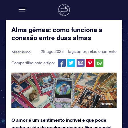
Alma gêmea: como funciona a
conexão entre duas almas
28 ago 2023 - Tags:
amor
,
relacionamento
Misticismo
Compartilhe este artigo:
Pixabay
O amor é um sentimento incrível e que pode
mudar a vida de qualquer pessoa. Em especial,