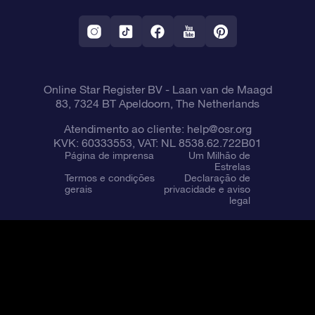
Aplicativo RV Fly me to the stars
Constelações
Online Star Register BV
- Laan van de Maagd
83, 7324 BT Apeldoorn, The Netherlands
Atendimento ao cliente:
help@osr.org
KVK: 60333553, VAT: NL 8538.62.722B01
Página de imprensa
Um Milhão de
Estrelas
Termos e condições
Declaração de
gerais
privacidade e aviso
legal