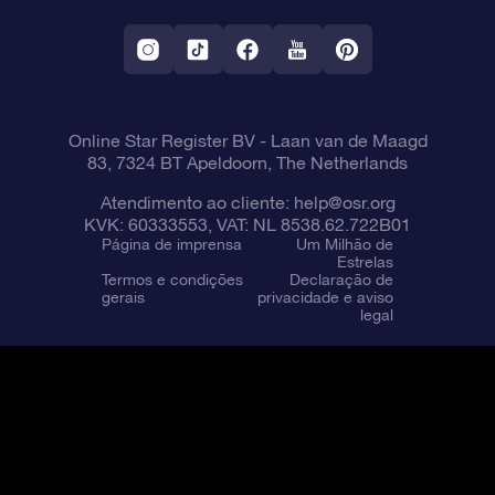
Aplicativo RV Fly me to the stars
Constelações
Online Star Register BV
- Laan van de Maagd
83, 7324 BT Apeldoorn, The Netherlands
Atendimento ao cliente:
help@osr.org
KVK: 60333553, VAT: NL 8538.62.722B01
Página de imprensa
Um Milhão de
Estrelas
Termos e condições
Declaração de
gerais
privacidade e aviso
legal