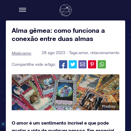
Alma gêmea: como funciona a
conexão entre duas almas
28 ago 2023 - Tags:
amor
,
relacionamento
Misticismo
Compartilhe este artigo:
Pixabay
O amor é um sentimento incrível e que pode
mudar a vida de qualquer pessoa. Em especial,