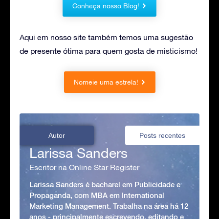
Conheça nosso Blog!
Aqui em nosso site também temos uma sugestão
de presente ótima para quem gosta de misticismo!
Nomeie uma estrela!
Autor
Posts recentes
Larissa Sanders
Escritor na Online Star Register
Larissa Sanders é bacharel em Publicidade e
Propaganda, com MBA em International
Marketing Management. Trabalha na área há 12
anos - principalmente escrevendo, editando e