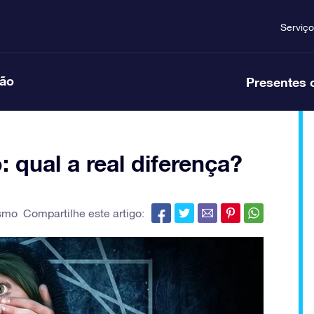
Serviço
ção
Presentes 
 qual a real diferença?
ismo
Compartilhe este artigo: