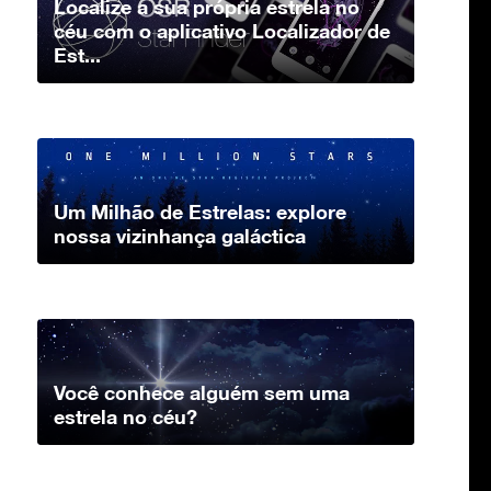
Localize a sua própria estrela no
céu com o aplicativo Localizador de
Est...
Um Milhão de Estrelas: explore
nossa vizinhança galáctica
Você conhece alguém sem uma
estrela no céu?