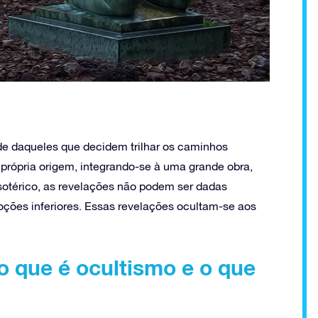
de daqueles que decidem trilhar os caminhos
 própria origem, integrando-se à uma grande obra,
sotérico, as revelações não podem ser dadas
ões inferiores. Essas revelações ocultam-se aos
o que é ocultismo e o que