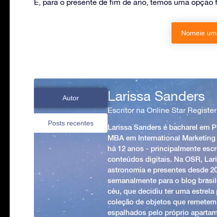
E, para o presente de fim de ano, temos uma opção f
Nomeie uma
Larissa Sanders
Autor
Escritor na Online Star Register
Posts recentes
Larissa Sanders é bacharel em 
MBA em International Marketing
há 12 anos - principalmente esc
conteúdos digitais. Na OSR, Lari
astronomia e presentes desde 2
semanalmente para o blog brasile
céu, que decidiu ter uma estrel
coleção de objetos que remetem
espalhados pelo próprio apartam