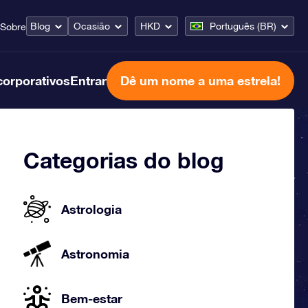
Blog
Ocasião
HKD
Português (BR)
Sobre
corporativos
Entrar
Dê um nome a uma estrela!
Categorias do blog
Astrologia
Astronomia
Bem-estar