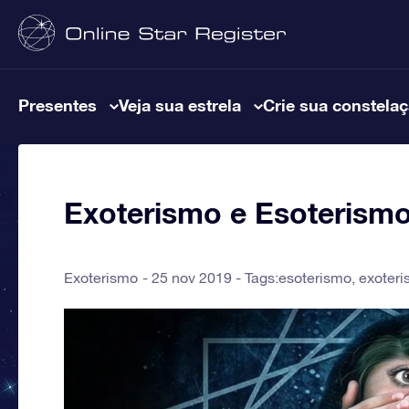
Presentes
Veja sua estrela
Crie sua constela
Exoterismo e Esoterismo:
Exoterismo
25 nov 2019 - Tags:
esoterismo
,
exoter