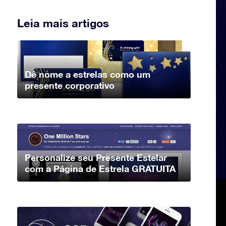
Leia mais artigos
Dê nome a estrelas como um
presente corporativo
Personalize seu Presente Estelar
com a Página de Estrela GRATUITA