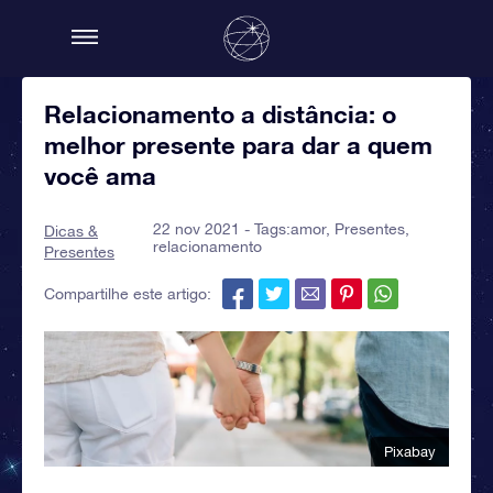
Relacionamento a distância: o
melhor presente para dar a quem
você ama
22 nov 2021 - Tags:
amor
,
Presentes
,
Dicas &
relacionamento
Presentes
Compartilhe este artigo:
Pixabay