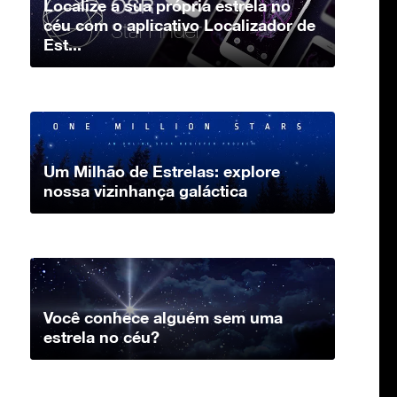
Localize a sua própria estrela no
céu com o aplicativo Localizador de
Est...
Um Milhão de Estrelas: explore
nossa vizinhança galáctica
Você conhece alguém sem uma
estrela no céu?