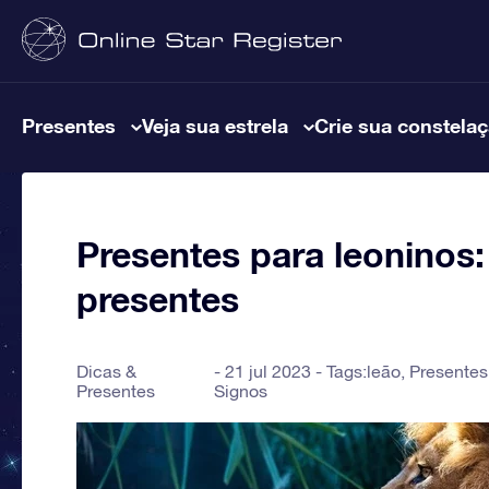
Presentes
Veja sua estrela
Crie sua constela
Presentes para leoninos:
presentes
Dicas &
21 jul 2023 - Tags:
leão
,
Presentes
Presentes
Signos