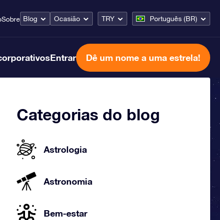
Blog
Ocasião
TRY
Português (BR)
o
Sobre
corporativos
Entrar
Dê um nome a uma estrela!
Categorias do blog
Astrologia
Astronomia
Bem-estar