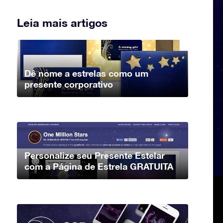
Leia mais artigos
Dê nome a estrelas como um
presente corporativo
Personalize seu Presente Estelar
com a Página de Estrela GRATUITA