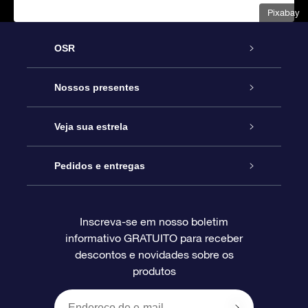
Pixabay
OSR
Serviço
Nossos presentes
Entre em contato conosco
Presente estrelar on-line
Veja sua estrela
Blog
Pacote de presente da OSR
Star Register
Pedidos e entregas
Perguntas frequentes
Super Star Gift
Aplicativo Localizador de Estrelas da OSR
Login de clientes
Inscreva-se em nosso boletim
informativo GRATUITO para receber
Avaliações
O cartão de presente da OSR
Página estelar personalizada
Informações de pagamento
descontos e novidades sobre os
produtos
Presentes corporativos
Um Milhão de Estrelas
Informações de envio