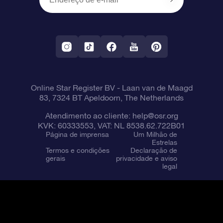
OSR Starsaver
Política de devolução
Aplicativo RV Fly me to the stars
Constelações
Online Star Register BV
- Laan van de Maagd
83, 7324 BT Apeldoorn, The Netherlands
Atendimento ao cliente:
help@osr.org
KVK: 60333553, VAT: NL 8538.62.722B01
Página de imprensa
Um Milhão de
Estrelas
Termos e condições
Declaração de
gerais
privacidade e aviso
legal