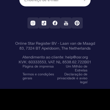
OSR Starsaver
Política de devolução
Aplicativo RV Fly me to the stars
Constelações
Online Star Register BV
- Laan van de Maagd
83, 7324 BT Apeldoorn, The Netherlands
Atendimento ao cliente:
help@osr.org
KVK: 60333553, VAT: NL 8538.62.722B01
Página de imprensa
Um Milhão de
Estrelas
Termos e condições
Declaração de
gerais
privacidade e aviso
legal