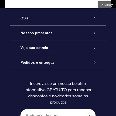
Pixabay
OSR
Serviço
Nossos presentes
Entre em contato conosco
Presente estrelar on-line
Veja sua estrela
Blog
Pacote de presente da OSR
Star Register
Pedidos e entregas
Perguntas frequentes
Super Star Gift
Aplicativo Localizador de Estrelas da OSR
Login de clientes
Inscreva-se em nosso boletim
informativo GRATUITO para receber
Avaliações
O cartão de presente da OSR
Página estelar personalizada
Informações de pagamento
descontos e novidades sobre os
produtos
Presentes corporativos
Um Milhão de Estrelas
Informações de envio